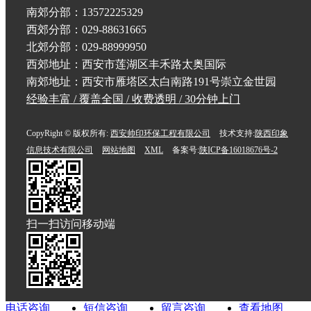
南郊分部：13572225329
西郊分部：029-88631665
北郊分部：029-88999950
西郊地址：西安市莲湖区丰禾路太奥国际
南郊地址：西安市雁塔区太白南路191号崇立金世园
经验丰富 / 覆盖全国 / 收费透明 / 30分钟上门
CopyRight © 版权所有:
西安帅印环保工程有限公司
技术支持:
陕西印象
信息技术有限公司
网站地图
XML
备案号:
陕ICP备16018676号-2
扫一扫访问移动端
电话咨询
短信咨询
留言咨询
查看地图