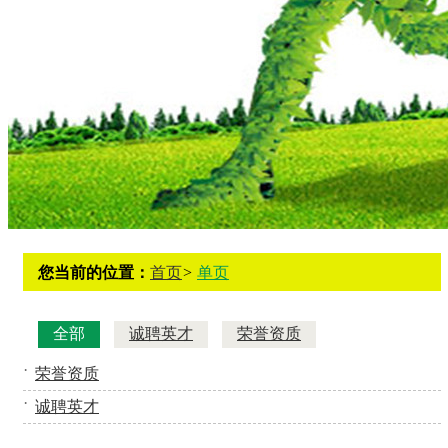
您当前的位置：
首页
>
单页
全部
诚聘英才
荣誉资质
荣誉资质
诚聘英才