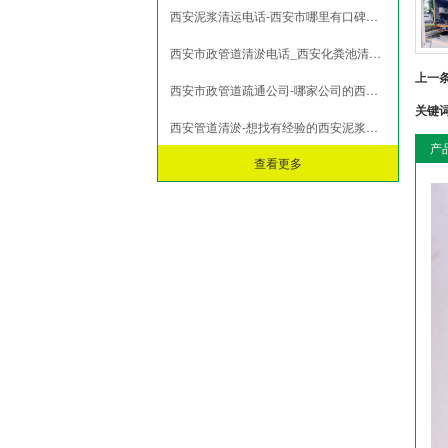
西安泥浆清运电话-西安市哪里有口碑好的西安泥浆清运
市政淤泥脱水
打桩淤泥压榨
西安市政管道清淤电话_西安化粪池清理报价
污泥压榨脱水
上一
西安市政管道疏通公司-哪家公司的西安管道疏通服务有保障
污水池污泥固化
关键
西安管道清淤-想找有经验的西安泥浆清运，就来帅印环保
产
查看更多