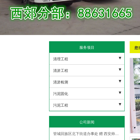
服务项目
您
清理工程
污水池清理
清淤工程
下水管道清理
河道清淤
清淤检测
沉淀池清理
雨水清淤
市政潜水打捞
污泥固化
隔油地清理
人工湖清淤
市政管网机器人检测
非开挖修复紫外线光固化
污泥工程
泥浆池清理
市政管道疏通清淤
盾构泥浆固化压榨
污泥外运
公司新闻
化粪池清理
污水管道疏通清淤
污水池压榨固化
污泥固华压榨
管城回族区北下街道办事处 赠 西安帅印环保工程有限公司锦旗
隧道管道疏通清淤
泥浆脱水
污泥净化压榨