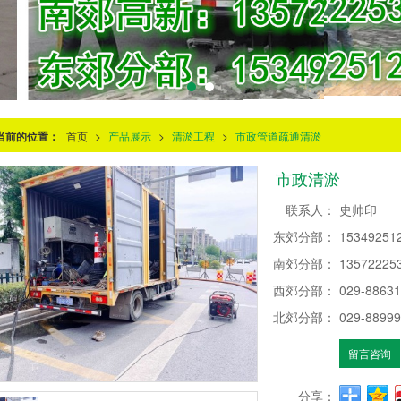
当前的位置：
首页
>
产品展示
>
清淤工程
>
市政管道疏通清淤
市政清淤
联系人：
史帅印
东郊分部：
15349251
南郊分部：
13572225
西郊分部：
029-8863
北郊分部：
029-8899
留言咨询
分享：