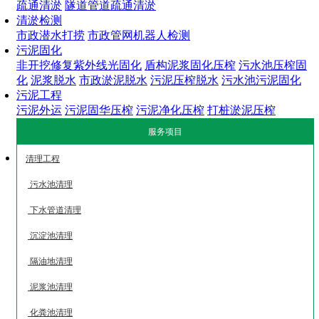
疏通清淤
隧道管道疏通清淤
清淤检测
市政潜水打捞
市政管网机器人检测
污泥固化
非开挖修复紫外线光固化
盾构泥浆固化压榨
污水池压榨固
化
泥浆脱水
市政淤泥脱水
污泥压榨脱水
污水池污泥固化
污泥工程
污泥外运
污泥固华压榨
污泥净化压榨
打桩淤泥压榨
服务项目
清理工程
污水池清理
下水管道清理
沉淀池清理
隔油地清理
泥浆池清理
化粪池清理