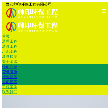
西安帅印环保工程有限公司
首页
首页
清理工
清淤工
污泥工
清淤检
关于帅
工程案
联系我
清理工程
清淤工程
程
程
程
测
印
例
们
污泥工程
清淤检测
关于帅印
公司介绍
荣誉资质
行业新闻
公司新闻
工程案例
联系我们