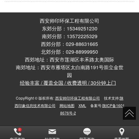
西安帅印环保工程有限公司
东郊分部：15349251230
南郊分部：13572225329
西郊分部：029-88631665
北郊分部：029-88999950
西郊地址：西安市莲湖区丰禾路太奥国际
南郊地址：西安市雁塔区太白南路191号崇立金世
园
经验丰富 / 覆盖全国 / 收费透明 / 30分钟上门
CopyRight © 版权所有:
西安帅印环保工程有限公司
技术支持:
陕
西印象信息技术有限公司
网站地图
XML
备案号:
陕ICP备1601
8676号-2
电话咨询
短信咨询
留言咨询
查看地图