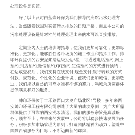
处理设备是宾馆。
好了以上及时由蓝壹环保为我们推荐的宾馆污水处理方
法，当然随着我国对宾馆污水排放的日渐严格，而且本公司的
污水处理设备是针对性的处理处理出来的水可以直接排放。
定期业内人士的培训与指导，使我们更加可靠化，更加标
准化，更加化，能够胜任各种场所的施工作业和指挥工作。帅
印环保提供的西安泥浆清运级别达6星，可通过电话预约;网上
预约;到店预约;微信预约;QQ预约;短信预约的方式进行预约，
在达成交易后，我们支持在线支付;现金支付;银行转账的方式
付款。规范化、个性化的企业环境，使我们更加诚信、更加敬
业，我们愿以自己的可靠水准和不懈的努力，竭诚为所需群体
提供满意和好的服务。
帅印环保位于丰禾路西口太奥广场北区4号楼，多年来西
安帅印环保工程有限公司创造了大量的成功案例，为广大所需
群体提供了可靠的西安泥浆清运。我们的服务宗旨是真诚服
务，顾客至上，在未来的发展中，公司将以稳步快速发展为任
务，积极参加市场管理为原则，打造团队精神为动力，塑造中
国陕西省服务为目标，不断迈向新的辉煌。