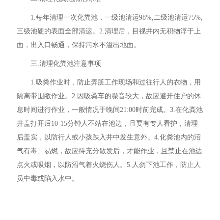
1.每年清理一次化粪池，一级池清运98%,二级池清运75%,
三级池硬的表面全部清运。2.清理后，目视井内无积物浮于上
面，出入口畅通，保持污水不溢出地面。
三.清理化粪池注意事项
1.吸粪作业时，防止弄脏工作现场和过往行人的衣物，用
隔离带围敝作业。2.因吸粪车的噪音较大，故应避开住户的休
息时间进行作业，一般情况于晚间21:00时前完成。3.在化粪池
井盖打开后10-15分钟人不站在池边，且要有专人看护，清理
后盖实，以防行人或小孩跌入井中发生意外。4.化粪池内的沼
气有毒、易燃，故应待充分散发后，才能作业，且禁止在池边
点火或吸烟，以防沼气着火烧伤人。5.人勿下池工作，防止人
员中毒或陷入水中。