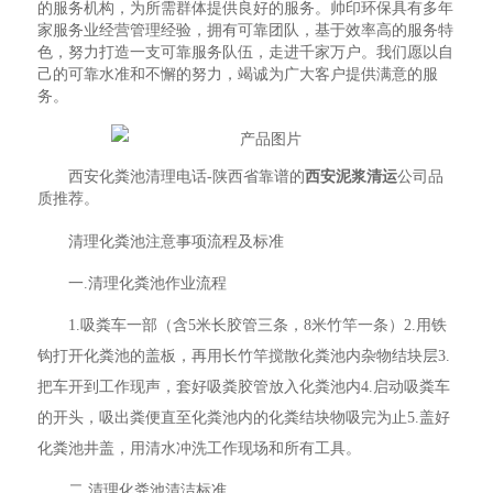
的服务机构，为所需群体提供良好的服务。帅印环保具有多年
家服务业经营管理经验，拥有可靠团队，基于效率高的服务特
色，努力打造一支可靠服务队伍，走进千家万户。我们愿以自
己的可靠水准和不懈的努力，竭诚为广大客户提供满意的服
务。
西安化粪池清理电话-陕西省靠谱的
西安泥浆清运
公司品
质推荐。
清理化粪池注意事项流程及标准
一.清理化粪池作业流程
1.吸粪车一部（含5米长胶管三条，8米竹竿一条）2.用铁
钩打开化粪池的盖板，再用长竹竿搅散化粪池内杂物结块层3.
把车开到工作现声，套好吸粪胶管放入化粪池内4.启动吸粪车
的开头，吸出粪便直至化粪池内的化粪结块物吸完为止5.盖好
化粪池井盖，用清水冲洗工作现场和所有工具。
二.清理化粪池清洁标准