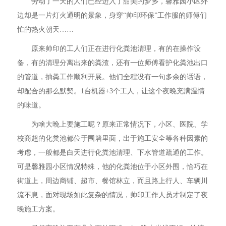
劳动了一天的人们已经进入了甜美的梦乡，馨雅园小区外
边却是一片灯火通明的景象，身穿“帅印环保”工作服的师傅们
忙的热火朝天……
原来帅印的工人们正在进行化粪池清理，有的在操作设
备，有的清理分离出来的粪渣，还有一位师傅看护化粪池出口
的管道，抽粪工作顺利开展。他们全程没有一句多余的话语，
却配合的那么默契。1台机器+3个工人，让这个夜晚充满温情
的味道。
为啥大晚上要施工呢？原来正常情况下，小区、医院、学
校商超的化粪池都位于围墙里面，出于施工安全等各种因素的
考虑，一般都是白天进行化粪池清理、下水管道疏通的工作。
可是馨雅园小区情况特殊，他的化粪池位于小区外围，恰巧在
街道上，周边商铺、超市、餐馆林立，而且路上行人、车辆川
流不息，面对现场如此复杂的情况，帅印工作人员才制定了夜
晚施工方案。