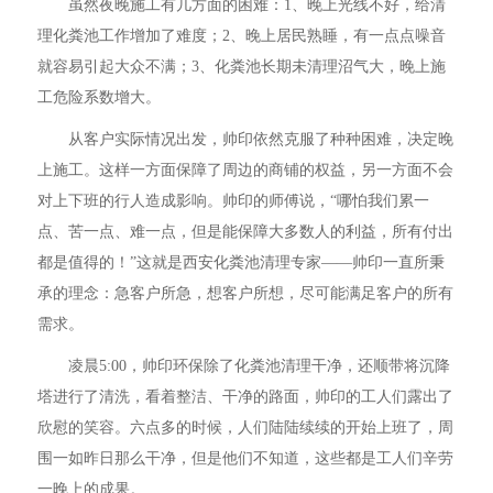
虽然夜晚施工有几方面的困难：1、晚上光线不好，给清
理化粪池工作增加了难度；2、晚上居民熟睡，有一点点噪音
就容易引起大众不满；3、化粪池长期未清理沼气大，晚上施
工危险系数增大。
从客户实际情况出发，帅印依然克服了种种困难，决定晚
上施工。这样一方面保障了周边的商铺的权益，另一方面不会
对上下班的行人造成影响。帅印的师傅说，“哪怕我们累一
点、苦一点、难一点，但是能保障大多数人的利益，所有付出
都是值得的！”这就是西安化粪池清理专家——帅印一直所秉
承的理念：急客户所急，想客户所想，尽可能满足客户的所有
需求。
凌晨5:00，帅印环保除了化粪池清理干净，还顺带将沉降
塔进行了清洗，看着整洁、干净的路面，帅印的工人们露出了
欣慰的笑容。六点多的时候，人们陆陆续续的开始上班了，周
围一如昨日那么干净，但是他们不知道，这些都是工人们辛劳
一晚上的成果。