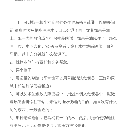
1、可以找一根半寸宽的竹条伸进马桶里疏通可以解决问
题;很多时候马桶多冲冲水，自己会通了的，尤其如果是泥
土、纸一类的可溶或可打散物品的话；如果是油腻住了，那么
冲一盆开水下去化开它;买点烧碱，烧开水把烧碱融化，倒入
马桶。过十几分钟就什么都通了。
2、找物业他们有责任和义务帮您;
3、买个揣子;
4、用适量的草酸（平常也可以用草酸清洗做便器，正好和尿
碱中和达到做便器畅通）;
5、可以买条泥鳅放入蹲便器中，用温水倒入做便器中，泥鳅
遇热便会拼命往下钻，来达到通做便器的目的。如果没有什么
硬的东西，一般会通的；
6、那种老式拖帕，把马桶装一半的水，然后用拖帕使劲地往
洞里压几下，动作要快点，靠压力把它弄通。