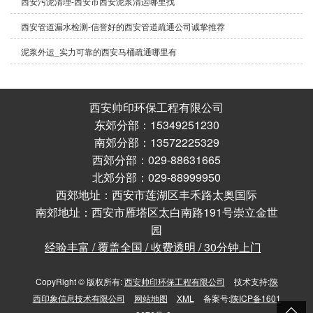
西安污泥清理-西安市西安泥浆清运哪里找
西安管道漏水检测-信誉好的西安管道疏通公司诚挚推荐
泥浆外运_实力可靠的西安马桶疏通哪里有
西安帅印环保工程有限公司
东郊分部：15349251230
南郊分部：13572225329
西郊分部：029-88631665
北郊分部：029-88999950
西郊地址：西安市莲湖区丰禾路太奥国际
南郊地址：西安市雁塔区太白南路191号崇立金世
园
经验丰富 / 覆盖全国 / 收费透明 / 30分钟上门
CopyRight © 版权所有:
西安帅印环保工程有限公司
技术支持:
陕
西印象信息技术有限公司
网站地图
XML
备案号:
陕ICP备1601