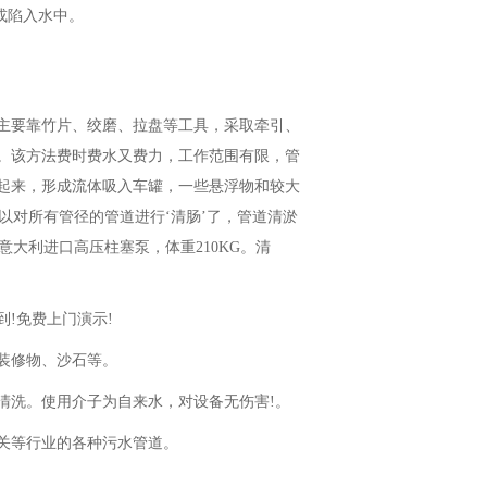
或陷入水中。
主要靠竹片、绞磨、拉盘等工具，采取牵引、
。该方法费时费水又费力，工作范围有限，管
起来，形成流体吸入车罐，一些悬浮物和较大
可以对所有管径的管道进行‘清肠’了，管道清淤
，意大利进口高压柱塞泵，体重210KG。清
!免费上门演示!
装修物、沙石等。
清洗。使用介子为自来水，对设备无伤害!。
关等行业的各种污水管道。