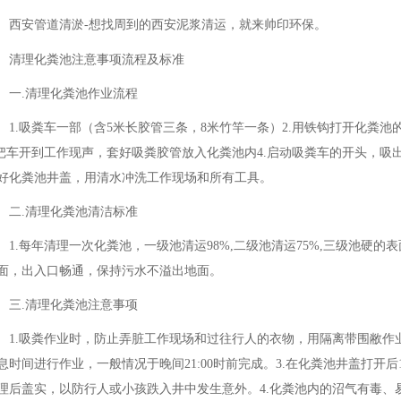
西安管道清淤-想找周到的西安泥浆清运，就来帅印环保。
清理化粪池注意事项流程及标准
一.清理化粪池作业流程
1.吸粪车一部（含5米长胶管三条，8米竹竿一条）2.用铁钩打开化粪
.把车开到工作现声，套好吸粪胶管放入化粪池内4.启动吸粪车的开头，吸
好化粪池井盖，用清水冲洗工作现场和所有工具。
二.清理化粪池清洁标准
1.每年清理一次化粪池，一级池清运98%,二级池清运75%,三级池硬的
面，出入口畅通，保持污水不溢出地面。
三.清理化粪池注意事项
1.吸粪作业时，防止弄脏工作现场和过往行人的衣物，用隔离带围敝作
息时间进行作业，一般情况于晚间21:00时前完成。3.在化粪池井盖打开后
理后盖实，以防行人或小孩跌入井中发生意外。4.化粪池内的沼气有毒、