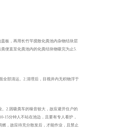
池的盖板，再用长竹竿搅散化粪池内杂物结块层
出粪便直至化粪池内的化粪结块物吸完为止5.
表面全部清运。2.清理后，目视井内无积物浮于
业。2.因吸粪车的噪音较大，故应避开住户的
10-15分钟人不站在池边，且要有专人看护，
易燃，故应待充分散发后，才能作业，且禁止