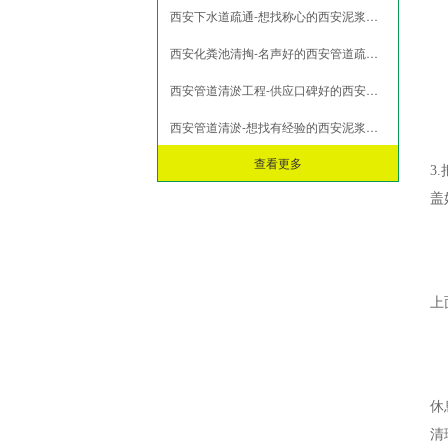
西安下水道疏通-想找称心的西安泥浆清运，就来帅印环保
市政淤泥脱水
打桩淤泥压榨
西安化粪池清掏-名声好的西安管道疏通西安市哪里有
污泥压榨脱水
西安管道清淤工程-供应口碑好的西安管道疏通
污水池污泥固化
西安管道清淤-想找有经验的西安泥浆清运，就来帅印环保
查看更多
3
盖
上
休
清