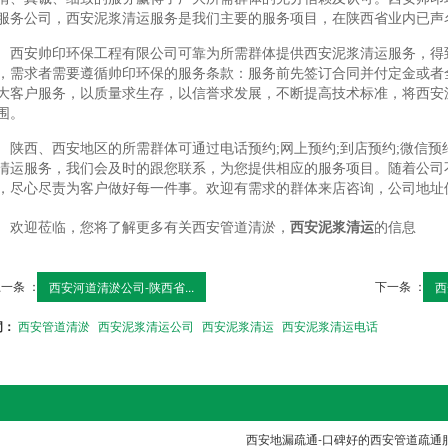
服务公司，西安泥浆清运服务是我们主要的服务项目，在陕西省业内已声
西安帅印环保工程有限公司可靠为所需群体提供西安泥浆清运服务，得
，需求者需要遵循帅印环保的服务条款：服务前先签订合同并付定金或者
大客户服务，以质量求生存，以信誉求发展，不断提高技术标准，将西安
围。
陕西、西安地区的所需群体可通过电话预约;网上预约;到店预约;微信预
清运服务，我们会及时的跟您联系，为您提供相应的服务项目。随着公司
，尽心尽责为客户做好每一件事。欢迎有需求的群体来店咨询，公司地址
欢迎莅临，您将了解更多有关西安管道清淤，
西安泥浆清运
的信息
一条 ：
下一条 ：
西安河道清淤公司-陕西省...
西
词：
西安管道清淤
西安泥浆清运公司
西安泥浆清运
西安泥浆清运电话
西安地漏疏通-口碑好的西安管道疏通