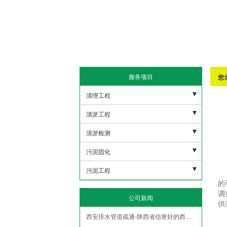
服务项目
您
清理工程
污水池清理
清淤工程
下水管道清理
河道清淤
清淤检测
沉淀池清理
雨水清淤
市政潜水打捞
污泥固化
隔油地清理
人工湖清淤
市政管网机器人检测
非开挖修复紫外线光固化
污泥工程
的
泥浆池清理
市政管道疏通清淤
盾构泥浆固化压榨
污泥外运
调
公司新闻
化粪池清理
供
污水管道疏通清淤
污水池压榨固化
污泥固华压榨
西安排水管道疏通-陕西省信誉好的西安泥浆清运公司推荐
隧道管道疏通清淤
泥浆脱水
污泥净化压榨