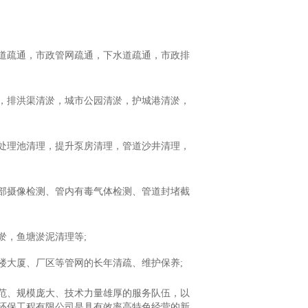
道疏通，市政管网疏通，下水道疏通，市政排
，排洪渠清淤，城市公园清淤，护城港清淤，
处理池清理，提升泵房清理，管道沙井清理，
内部摄像检测、管内有毒气体检测、管道封堵截
淤，鱼塘淤泥清理等;
楼大厦、厂区等管网的长年清疏、维护保养;
范、规模庞大、技术力量雄厚的服务队伍，以
环保工程有限公司是具有效率高特色经营的新