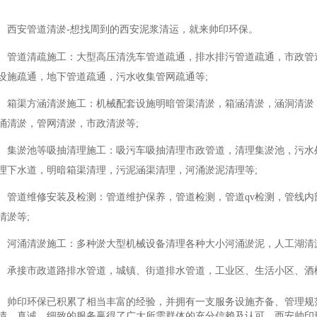
西安管道清淤-想找周到的西安泥浆清运，就来帅印环保。
管道清疏施工：大型高压清洗车管道疏通，排水排污管道疏通，市政管
设施疏通，地下管道疏通，污水收集管网疏通等;
箱渠方涵清淤施工：机械配套设施明暗管渠清淤，箱涵清淤，涵洞清淤
涌清淤，管网清淤，市政清淤等;
集淤池等吸抽清理施工：吸污车吸抽清理市政管道，清理集淤池，污水
理下水道，明暗箱渠清理，污泥涵渠清理，河涌淤泥清理等;
管道维修安装及检测：管道维护保养，管道检测，管道qv检测，管线
清淤等;
河涌清淤施工：多种淤大型机械设备清理各种大小河涌淤泥，人工湖清
承接市政道路排水管道，城镇、街道排水管道，工业区、生活小区、酒
帅印环保已积累了相当丰富的经验，并拥有一支服务设施齐备、管理规
情、真诚、细致的服务赢得了广大所需群体的充分信赖及认可。西安帅印