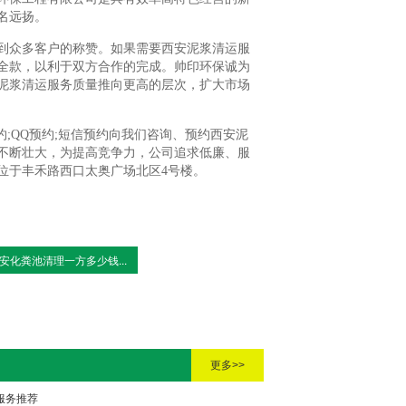
名远扬。
到众多客户的称赞。如果需要西安泥浆清运服
全款，以利于双方合作的完成。帅印环保诚为
泥浆清运服务质量推向更高的层次，扩大市场
约;QQ预约;短信预约向我们咨询、预约西安泥
不断壮大，为提高竞争力，公司追求低廉、服
位于丰禾路西口太奥广场北区4号楼。
安化粪池清理一方多少钱...
更多>>
服务推荐