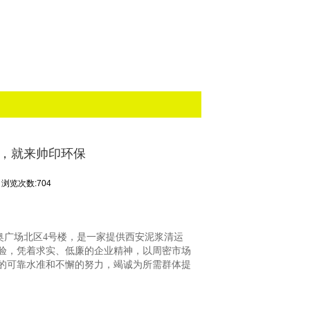
运，就来帅印环保
浏览次数:704
口太奥广场北区4号楼，是一家提供西安泥浆清运
验，凭着求实、低廉的企业精神，以周密市场
的可靠水准和不懈的努力，竭诚为所需群体提