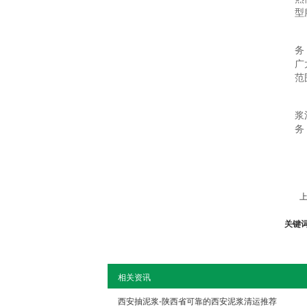
型
务
广
范
浆
务
上
关键
相关资讯
西安抽泥浆-陕西省可靠的西安泥浆清运推荐