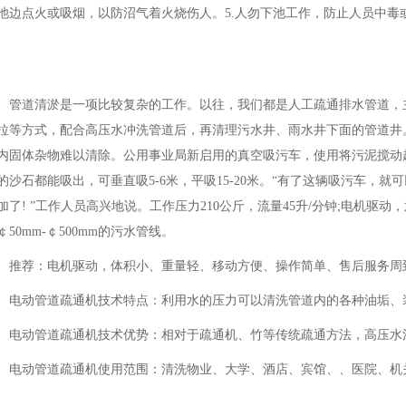
池边点火或吸烟，以防沼气着火烧伤人。5.人勿下池工作，防止人员中毒
管道清淤是一项比较复杂的工作。以往，我们都是人工疏通排水管道，
拉等方式，配合高压水冲洗管道后，再清理污水井、雨水井下面的管道井
内固体杂物难以清除。公用事业局新启用的真空吸污车，使用将污泥搅动
的沙石都能吸出，可垂直吸5-6米，平吸15-20米。“有了这辆吸污车，就
加了! ”工作人员高兴地说。工作压力210公斤，流量45升/分钟;电机驱动
￠50mm-￠500mm的污水管线。
推荐：电机驱动，体积小、重量轻、移动方便、操作简单、售后服务周到
电动管道疏通机技术特点：利用水的压力可以清洗管道内的各种油垢、
电动管道疏通机技术优势：相对于疏通机、竹等传统疏通方法，高压水
电动管道疏通机使用范围：清洗物业、大学、酒店、宾馆、、医院、机