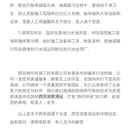
样，配合打散再抽取出来。抽粪吸污过程中，要保持干净卫
生，防止弄脏施工现场和过往行人衣物。如有碰到大块油垢和
石块，需要人工用漏瓢和叉子捞出，装入袋子里面。
5.清理完毕后，盖好化粪池污水池井盖，冲洗清理施工现
场和撤掉警示牌。收好施工设备和工具，恢复原样。把抽进吸
污车的粪便和污水清运到附近的污水处理厂。
西安帅印环保工程有限公司有着多年的服务行业经验，公
司一直坚持真诚服务，顾客至上的宗旨，在国内外打下坚实的
基础。公司拥有一个高素质的可靠团队，长久以来获得了众多
客户的肯定与好评。我们将以饱满的热情和可靠的技术为所需
群体提供优异的
西安泥浆清运
，打造“帅印环保”好口碑，欢迎
您的来电。联系人：史哥。
以上是关于西安疏通下水道，西安泥浆清运的详细信息，
如有疑问，请致电联系，有人员为你解答