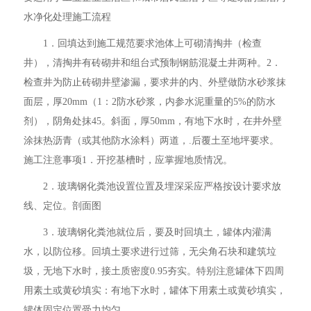
水净化处理施工流程
1．回填达到施工规范要求池体上可砌清掏井（检查
井），清掏井有砖砌井和组台式预制钢筋混凝土井两种。2．
检查井为防止砖砌井壁渗漏，要求井的内、外壁做防水砂浆抹
面层，厚20mm（1：2防水砂浆，内参水泥重量的5%的防水
剂），阴角处抹45。斜面，厚50mm，有地下水时，在井外壁
涂抹热沥青（或其他防水涂料）两道，.后覆土至地坪要求。
施工注意事项1．开挖基槽时，应掌握地质情况。
2．玻璃钢化粪池设置位置及埋深采应严格按设计要求放
线、定位。剖面图
3．玻璃钢化粪池就位后，要及时回填土，罐体内灌满
水，以防位移。回填土要求进行过筛，无尖角石块和建筑垃
圾，无地下水时，接土质密度0.95夯实。特别注意罐体下四周
用素土或黄砂填实：有地下水时，罐体下用素土或黄砂填实，
罐体固定位置受力均匀。