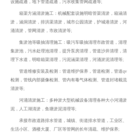
设施疏通，地下管道疏通，污水收集管网疏通等;
箱渠方涵清淤施工：机械配套设施明暗管渠清淤，箱涵清
淤，涵洞清淤，排洪渠清淤，城市公园清淤，护城港清淤，河
涌清淤，管网清淤，市政清淤等;
集淤池等吸抽清理施工：吸污车吸抽清理市政管道，清理
集淤池，污水处理池清理，提升泵房清理，管道沙井清理，清
理下水道，明暗箱渠清理，污泥涵渠清理，河涌淤泥清理等;
管道维修安装及检测：管道维护保养，管道检测，管道qv
检测，管线内部摄像检测、管内有毒气体检测、管道封堵截流
清淤等;
河涌清淤施工：多种淤大型机械设备清理各种大小河涌淤
泥，人工湖清淤，鱼塘淤泥清理等;
承接市政道路排水管道，城镇、街道排水管道，工业区、
生活小区、酒楼大厦、厂区等管网的长年清疏、维护保养;