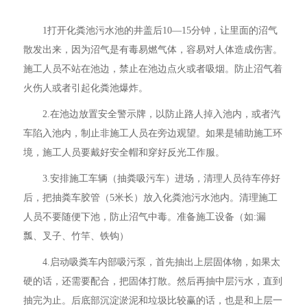
1打开化粪池污水池的井盖后10—15分钟，让里面的沼气
散发出来，因为沼气是有毒易燃气体，容易对人体造成伤害。
施工人员不站在池边，禁止在池边点火或者吸烟。防止沼气着
火伤人或者引起化粪池爆炸。
2.在池边放置安全警示牌，以防止路人掉入池内，或者汽
车陷入池内，制止非施工人员在旁边观望。如果是辅助施工环
境，施工人员要戴好安全帽和穿好反光工作服。
3.安排施工车辆（抽粪吸污车）进场，清理人员待车停好
后，把抽粪车胶管（5米长）放入化粪池污水池内。清理施工
人员不要随便下池，防止沼气中毒。准备施工设备（如:漏
瓢、叉子、竹竿、铁钩）
4.启动吸粪车内部吸污泵，首先抽出上层固体物，如果太
硬的话，还需要配合，把固体打散。然后再抽中层污水，直到
抽完为止。后底部沉淀淤泥和垃圾比较赢的话，也是和上层一