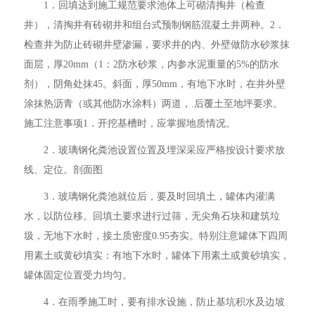
1．回填达到施工规范要求池体上可砌清掏井（检查
井），清掏井有砖砌井和组台式预制钢筋混凝土井两种。2．
检查井为防止砖砌井壁渗漏，要求井的内、外壁做防水砂浆抹
面层，厚20mm（1：2防水砂浆，内参水泥重量的5%的防水
剂），阴角处抹45。斜面，厚50mm，有地下水时，在井外壁
涂抹热沥青（或其他防水涂料）两道，.后覆土至地坪要求。
施工注意事项1．开挖基槽时，应掌握地质情况。
2．玻璃钢化粪池设置位置及埋深采应严格按设计要求放
线、定位。剖面图
3．玻璃钢化粪池就位后，要及时回填土，罐体内灌满
水，以防位移。回填土要求进行过筛，无尖角石块和建筑垃
圾，无地下水时，接土质密度0.95夯实。特别注意罐体下四周
用素土或黄砂填实：有地下水时，罐体下用素土或黄砂填实，
罐体固定位置受力均匀。
4．在雨季施工时，要有排水设施，防止基坑积水及边坡