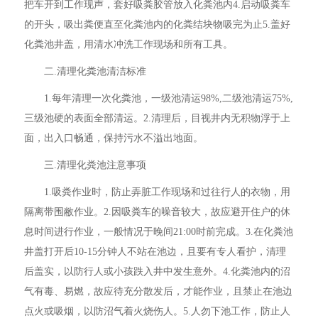
把车开到工作现声，套好吸粪胶管放入化粪池内4.启动吸粪车
的开头，吸出粪便直至化粪池内的化粪结块物吸完为止5.盖好
化粪池井盖，用清水冲洗工作现场和所有工具。
二.清理化粪池清洁标准
1.每年清理一次化粪池，一级池清运98%,二级池清运75%,
三级池硬的表面全部清运。2.清理后，目视井内无积物浮于上
面，出入口畅通，保持污水不溢出地面。
三.清理化粪池注意事项
1.吸粪作业时，防止弄脏工作现场和过往行人的衣物，用
隔离带围敝作业。2.因吸粪车的噪音较大，故应避开住户的休
息时间进行作业，一般情况于晚间21:00时前完成。3.在化粪池
井盖打开后10-15分钟人不站在池边，且要有专人看护，清理
后盖实，以防行人或小孩跌入井中发生意外。4.化粪池内的沼
气有毒、易燃，故应待充分散发后，才能作业，且禁止在池边
点火或吸烟，以防沼气着火烧伤人。5.人勿下池工作，防止人