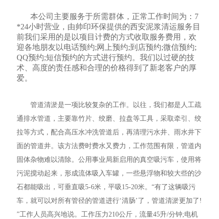
本公司主要服务于所需群体，正常工作时间为：7
*24小时营业，由帅印环保提供的西安泥浆清运服务目
前我们采用的是以项目计费的方式收取服务费用，欢
迎各地朋友以电话预约;网上预约;到店预约;微信预约;
QQ预约;短信预约的方式进行预约。我们以过硬的技
术、高度的责任感和合理的价格得到了新老客户的厚
爱。
管道清淤是一项比较复杂的工作。以往，我们都是人工疏
通排水管道，主要靠竹片、绞磨、拉盘等工具，采取牵引、绞
拉等方式，配合高压水冲洗管道后，再清理污水井、雨水井下
面的管道井。该方法费时费水又费力，工作范围有限，管道内
固体杂物难以清除。公用事业局新启用的真空吸污车，使用将
污泥搅动起来，形成流体吸入车罐，一些悬浮物和较大些的沙
石都能吸出，可垂直吸5-6米，平吸15-20米。“有了这辆吸污
车，就可以对所有管径的管道进行‘清肠’了，管道清淤更加了!
”工作人员高兴地说。工作压力210公斤，流量45升/分钟;电机