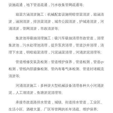
设施疏通，地下管道疏通，污水收集管网疏通等;
箱渠方涵清淤施工：机械配套设施明暗管渠清淤，箱涵清
淤，涵洞清淤，排洪渠清淤，城市公园清淤，护城港清淤，河
涌清淤，管网清淤，市政清淤等;
集淤池等吸抽清理施工：吸污车吸抽清理市政管道，清理
集淤池，污水处理池清理，提升泵房清理，管道沙井清理，清
理下水道，明暗箱渠清理，污泥涵渠清理，河涌淤泥清理等;
管道维修安装及检测：管道维护保养，管道检测，管道qv
检测，管线内部摄像检测、管内有毒气体检测、管道封堵截流
清淤等;
河涌清淤施工：多种淤大型机械设备清理各种大小河涌淤
泥，人工湖清淤，鱼塘淤泥清理等;
承接市政道路排水管道，城镇、街道排水管道，工业区、
生活小区、酒楼大厦、厂区等管网的长年清疏、维护保养;