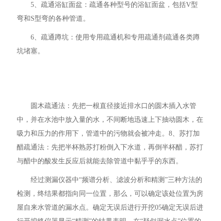
5、疏通浴缸面盆：疏通各种型号的浴缸面盆，包括V型
弯和S型弯的各种管道。
6、疏通蹲坑：使用专用疏通机和专用疏通剂疏通各类蹲
坑堵塞。
圆木疏通法：先把一根直径接近排水口的圆木插入水管
中，并在水池中放入量的水，不间断地迅速上下抽动圆木，在
吸力和压力的作用下，管道中的污物就会被冲走。8、苏打加
醋疏通法：先把半杯熟苏打粉倒入下水道，再倒半杯醋，苏打
与醋中的酸发生反应后就能去除管道中黏乎乎的东西。
经过测漏仪器中“频谱分析、滤波分析和精测”三种方法的
检测，终结果都指向同一位置，那么，可以确定该处位置为房
屋自来水管道的漏水点。确定无误后进行开挖05确定无误后进