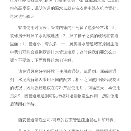
行开挖终仪器显示“精测”的结果表明，在“疑似漏水点”位置的
粗条高度高，说明管道的漏水点就在洗衣房中洗衣机位置处。
再次进行验证
管道使用时间长，管道内缘的油污多了也会经常堵。3、
装修房子时掉了水泥或建渣；2、掉了筷子之类的硬物在管道
里面；1、管道小，弯头多；一、厨房排水管道堵塞原因生活
中我们可能会遇到厨房排水管道堵塞，这时候我们要怎么办
呢？不要急，下面慢慢给您们讲解。
请在通风良好的环境下使用疏通剂。疏通剂、尿碱融通
剂、水泥溶解剂因采用不同的配方，相互之间使用会出现凝固
的状况，因此强烈建议在每种产品使用后，间隔三天，再使用
另外5、因管道疏通剂可以持续对堵塞物发生作用，所以使用
后请耐心等待。
西安管道清洗公司-可靠的西安管道疏通就在帅印环保。