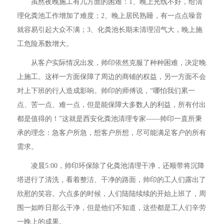
虽然夜晚施工有几方面的困难：1、晚上光线不好，给清
理化粪池工作增加了难度；2、晚上居民熟睡，有一点点噪音
就容易引起大众不满；3、化粪池长期未清理沼气大，晚上施
工危险系数增大。
从客户实际情况出发，帅印依然克服了种种困难，决定晚
上施工。这样一方面保障了周边的商铺的权益，另一方面不会
对上下班的行人造成影响。帅印的师傅说，“哪怕我们累一
点、苦一点、难一点，但是能保障大多数人的利益，所有付出
都是值得的！”这就是西安化粪池清理专家——帅印一直所秉
承的理念：急客户所急，想客户所想，尽可能满足客户的所有
需求。
凌晨5:00，帅印环保除了化粪池清理干净，还顺带将沉降
塔进行了清洗，看着整洁、干净的路面，帅印的工人们露出了
欣慰的笑容。六点多的时候，人们陆陆续续的开始上班了，周
围一如昨日那么干净，但是他们不知道，这些都是工人们辛劳
一晚上的成果。