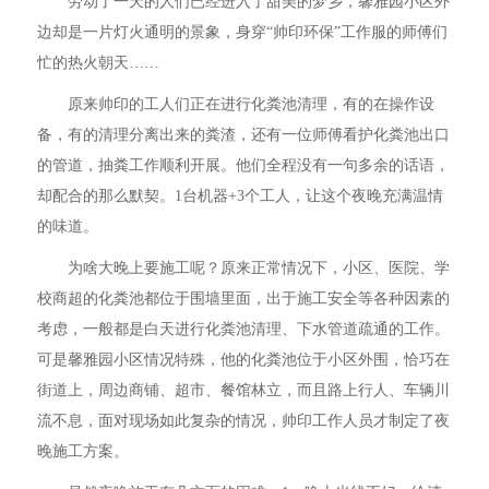
劳动了一天的人们已经进入了甜美的梦乡，馨雅园小区外
边却是一片灯火通明的景象，身穿“帅印环保”工作服的师傅们
忙的热火朝天……
原来帅印的工人们正在进行化粪池清理，有的在操作设
备，有的清理分离出来的粪渣，还有一位师傅看护化粪池出口
的管道，抽粪工作顺利开展。他们全程没有一句多余的话语，
却配合的那么默契。1台机器+3个工人，让这个夜晚充满温情
的味道。
为啥大晚上要施工呢？原来正常情况下，小区、医院、学
校商超的化粪池都位于围墙里面，出于施工安全等各种因素的
考虑，一般都是白天进行化粪池清理、下水管道疏通的工作。
可是馨雅园小区情况特殊，他的化粪池位于小区外围，恰巧在
街道上，周边商铺、超市、餐馆林立，而且路上行人、车辆川
流不息，面对现场如此复杂的情况，帅印工作人员才制定了夜
晚施工方案。