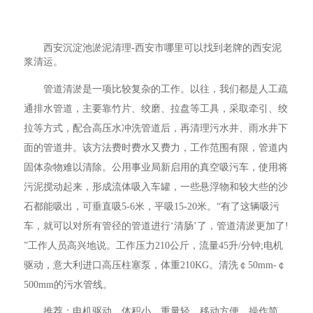
西安沉淀池淤泥清理-西安市哪里可以找到老牌的西安泥
浆清运。
管道清淤是一项比较复杂的工作。以往，我们都是人工疏
通排水管道，主要靠竹片、绞磨、拉盘等工具，采取牵引、绞
拉等方式，配合高压水冲洗管道后，再清理污水井、雨水井下
面的管道井。该方法费时费水又费力，工作范围有限，管道内
固体杂物难以清除。公用事业局新启用的真空吸污车，使用将
污泥搅动起来，形成流体吸入车罐，一些悬浮物和较大些的沙
石都能吸出，可垂直吸5-6米，平吸15-20米。“有了这辆吸污
车，就可以对所有管径的管道进行‘清肠’了，管道清淤更加了!
”工作人员高兴地说。工作压力210公斤，流量45升/分钟;电机
驱动，意大利进口高压柱塞泵，体重210KG。清洗￠50mm-￠
500mm的污水管线。
推荐：电机驱动，体积小、重量轻、移动方便、操作简