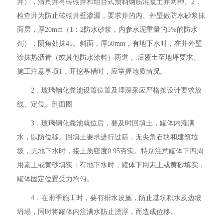
井），清掏井有砖砌井和组台式预制钢筋混凝土井两种。2．
检查井为防止砖砌井壁渗漏，要求井的内、外壁做防水砂浆抹
面层，厚20mm（1：2防水砂浆，内参水泥重量的5%的防水
剂），阴角处抹45。斜面，厚50mm，有地下水时，在井外壁
涂抹热沥青（或其他防水涂料）两道，.后覆土至地坪要求。
施工注意事项1．开挖基槽时，应掌握地质情况。
2．玻璃钢化粪池设置位置及埋深采应严格按设计要求放
线、定位。剖面图
3．玻璃钢化粪池就位后，要及时回填土，罐体内灌满
水，以防位移。回填土要求进行过筛，无尖角石块和建筑垃
圾，无地下水时，接土质密度0.95夯实。特别注意罐体下四周
用素土或黄砂填实：有地下水时，罐体下用素土或黄砂填实，
罐体固定位置受力均匀。
4．在雨季施工时，要有排水设施，防止基坑积水及边坡
坍塌，同时将罐体内注满水防止漂浮，而造成位移。