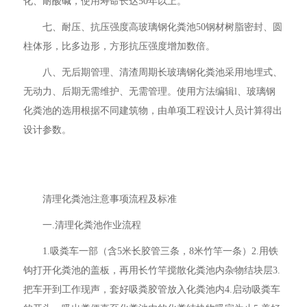
化、耐酸碱，使用寿命长达50年以上。
七、耐压、抗压强度高玻璃钢化粪池50钢材树脂密封、圆
柱体形，比多边形，方形抗压强度增加数倍。
八、无后期管理、清渣周期长玻璃钢化粪池采用地埋式、
无动力、后期无需维护、无需管理。使用方法编辑l、玻璃钢
化粪池的选用根据不同建筑物，由单项工程设计人员计算得出
设计参数。
清理化粪池注意事项流程及标准
一.清理化粪池作业流程
1.吸粪车一部（含5米长胶管三条，8米竹竿一条）2.用铁
钩打开化粪池的盖板，再用长竹竿搅散化粪池内杂物结块层3.
把车开到工作现声，套好吸粪胶管放入化粪池内4.启动吸粪车