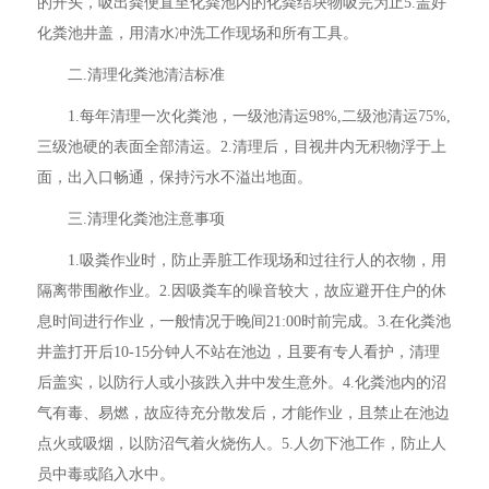
的开头，吸出粪便直至化粪池内的化粪结块物吸完为止5.盖好
化粪池井盖，用清水冲洗工作现场和所有工具。
二.清理化粪池清洁标准
1.每年清理一次化粪池，一级池清运98%,二级池清运75%,
三级池硬的表面全部清运。2.清理后，目视井内无积物浮于上
面，出入口畅通，保持污水不溢出地面。
三.清理化粪池注意事项
1.吸粪作业时，防止弄脏工作现场和过往行人的衣物，用
隔离带围敝作业。2.因吸粪车的噪音较大，故应避开住户的休
息时间进行作业，一般情况于晚间21:00时前完成。3.在化粪池
井盖打开后10-15分钟人不站在池边，且要有专人看护，清理
后盖实，以防行人或小孩跌入井中发生意外。4.化粪池内的沼
气有毒、易燃，故应待充分散发后，才能作业，且禁止在池边
点火或吸烟，以防沼气着火烧伤人。5.人勿下池工作，防止人
员中毒或陷入水中。