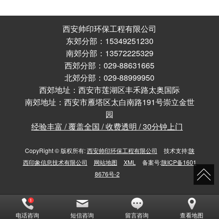
西安帅印环保工程有限公司
东郊分部：15349251230
南郊分部：13572225329
西郊分部：029-88631665
北郊分部：029-88999950
西郊地址：西安市莲湖区丰禾路太奥国际
南郊地址：西安市雁塔区太白南路191号崇立金世
园
经验丰富 / 覆盖全国 / 收费透明 / 30分钟上门
CopyRight © 版权所有:
西安帅印环保工程有限公司
技术支持:
陕
西印象信息技术有限公司
网站地图
XML
备案号:
陕ICP备1601
8676号-2
电话咨询
短信咨询
留言咨询
查看地图