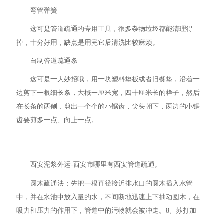
弯管弹簧
这可是管道疏通的专用工具，很多杂物垃圾都能清理得
掉，十分好用，缺点是用完它后清洗比较麻烦。
自制管道疏通条
这可是一大妙招哦，用一块塑料垫板或者旧餐垫，沿着一
边剪下一根细长条，大概一厘米宽，四十厘米长的样子，然后
在长条的两侧，剪出一个个的小锯齿，尖头朝下，两边的小锯
齿要剪多一点、向上一点。
西安泥浆外运-西安市哪里有西安管道疏通。
圆木疏通法：先把一根直径接近排水口的圆木插入水管
中，并在水池中放入量的水，不间断地迅速上下抽动圆木，在
吸力和压力的作用下，管道中的污物就会被冲走。8、苏打加