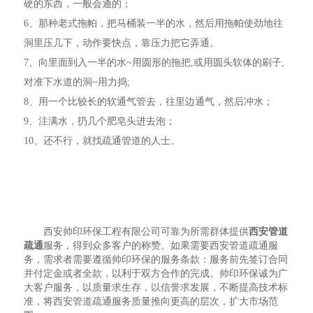
硬的东西，一般会通的；
6、那种老式拖帕，把马桶装一半的水，然后用拖帕使劲地往
洞里压几下，动作要快点，靠压力把它弄通。
7、向里面到入一半的水~用圆形的拖把,或用圆头软体的刷子,
对准下水道的洞~用力捣;
8、用一个比较长的软通气管去，往里边通气，然后冲水；
9、注满水，扔几个肥皂头进去泡；
10、还不行，就找疏通管道的人士。
西安帅印环保工程有限公司可靠为所需群体提供
西安管道
疏通
服务，得到众多客户的称赞。如果需要西安管道疏通服
务，需求者需要遵循帅印环保的服务条款：服务前先签订合同
并付定金或者全款，以利于双方合作的完成。帅印环保诚为广
大客户服务，以质量求生存，以信誉求发展，不断提高技术标
准，将西安管道疏通服务质量推向更高的层次，扩大市场范