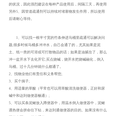
的状况，因此强烈建议在每种产品使用后，间隔三天，再使用
另外5、因管道疏通剂可以持续对堵塞物发生作用，所以使用
后请耐心等待。
1、可以找一根半寸宽的竹条伸进马桶里疏通可以解决问
题;很多时候马桶多冲冲水，自己会通了的，尤其如果是泥
土、纸一类的可溶或可打散物品的话；如果是油腻住了，那么
冲一盆开水下去化开它;买点烧碱，烧开水把烧碱融化，倒入
马桶。过十几分钟就什么都通了。
2、找物业他们有责任和义务帮您;
3、买个揣子;
4、用适量的草酸（平常也可以用草酸清洗做便器，正好和尿
碱中和达到做便器畅通）;
5、可以买条泥鳅放入蹲便器中，用温水倒入做便器中，泥鳅
遇热便会拼命往下钻，来达到通做便器的目的。如果没有什么