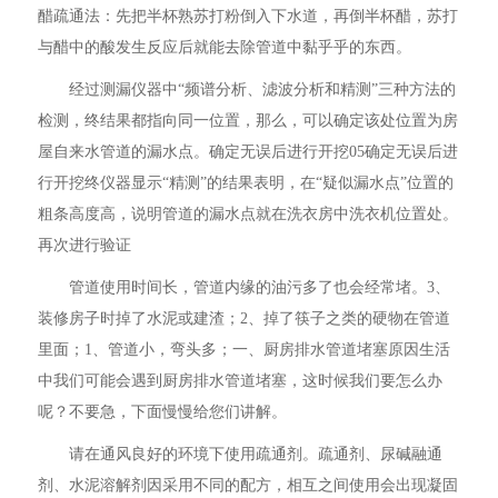
醋疏通法：先把半杯熟苏打粉倒入下水道，再倒半杯醋，苏打
与醋中的酸发生反应后就能去除管道中黏乎乎的东西。
经过测漏仪器中“频谱分析、滤波分析和精测”三种方法的
检测，终结果都指向同一位置，那么，可以确定该处位置为房
屋自来水管道的漏水点。确定无误后进行开挖05确定无误后进
行开挖终仪器显示“精测”的结果表明，在“疑似漏水点”位置的
粗条高度高，说明管道的漏水点就在洗衣房中洗衣机位置处。
再次进行验证
管道使用时间长，管道内缘的油污多了也会经常堵。3、
装修房子时掉了水泥或建渣；2、掉了筷子之类的硬物在管道
里面；1、管道小，弯头多；一、厨房排水管道堵塞原因生活
中我们可能会遇到厨房排水管道堵塞，这时候我们要怎么办
呢？不要急，下面慢慢给您们讲解。
请在通风良好的环境下使用疏通剂。疏通剂、尿碱融通
剂、水泥溶解剂因采用不同的配方，相互之间使用会出现凝固