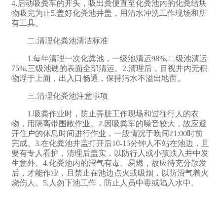
4.启动吸粪车的开头，吸出粪便直至化粪池内的化粪结块
物吸完为止5.盖好化粪池井盖，用清水冲洗工作现场和所
有工具。
二.清理化粪池清洁标准
1.每年清理一次化粪池，一级池清运98%,二级池清运
75%,三级池硬的表面全部清运。2.清理后，目视井内无积
物浮于上面，出入口畅通，保持污水不溢出地面。
三.清理化粪池注意事项
1.吸粪作业时，防止弄脏工作现场和过往行人的衣
物，用隔离带围敝作业。2.因吸粪车的噪音较大，故应避
开住户的休息时间进行作业，一般情况于晚间21:00时前
完成。3.在化粪池井盖打开后10-15分钟人不站在池边，且
要有专人看护，清理后盖实，以防行人或小孩跌入井中发
生意外。4.化粪池内的沼气有毒、易燃，故应待充分散发
后，才能作业，且禁止在池边点火或吸烟，以防沼气着火
烧伤人。5.人勿下池工作，防止人员中毒或陷入水中。