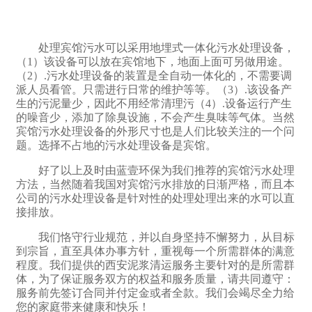
处理宾馆污水可以采用地埋式一体化污水处理设备，
（1）该设备可以放在宾馆地下，地面上面可另做用途。
（2）.污水处理设备的装置是全自动一体化的，不需要调
派人员看管。只需进行日常的维护等等。（3）.该设备产
生的污泥量少，因此不用经常清理污（4）.设备运行产生
的噪音少，添加了除臭设施，不会产生臭味等气体。当然
宾馆污水处理设备的外形尺寸也是人们比较关注的一个问
题。选择不占地的污水处理设备是宾馆。
好了以上及时由蓝壹环保为我们推荐的宾馆污水处理
方法，当然随着我国对宾馆污水排放的日渐严格，而且本
公司的污水处理设备是针对性的处理处理出来的水可以直
接排放。
我们恪守行业规范，并以自身坚持不懈努力，从目标
到宗旨，直至具体办事方针，重视每一个所需群体的满意
程度。我们提供的西安泥浆清运服务主要针对的是所需群
体，为了保证服务双方的权益和服务质量，请共同遵守：
服务前先签订合同并付定金或者全款。我们会竭尽全力给
您的家庭带来健康和快乐！