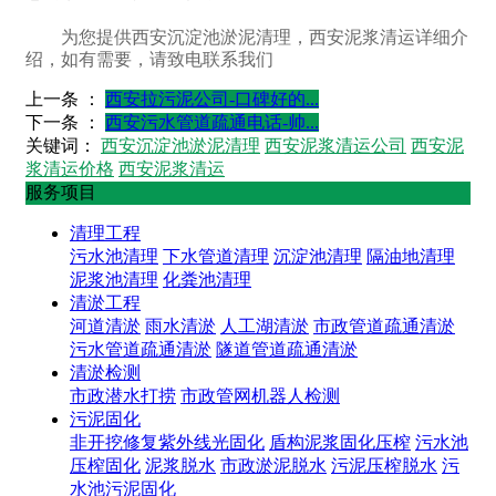
为您提供西安沉淀池淤泥清理，西安泥浆清运详细介
绍，如有需要，请致电联系我们
上一条 ：
西安拉污泥公司-口碑好的...
下一条 ：
西安污水管道疏通电话-帅...
关键词：
西安沉淀池淤泥清理
西安泥浆清运公司
西安泥
浆清运价格
西安泥浆清运
服务项目
清理工程
污水池清理
下水管道清理
沉淀池清理
隔油地清理
泥浆池清理
化粪池清理
清淤工程
河道清淤
雨水清淤
人工湖清淤
市政管道疏通清淤
污水管道疏通清淤
隧道管道疏通清淤
清淤检测
市政潜水打捞
市政管网机器人检测
污泥固化
非开挖修复紫外线光固化
盾构泥浆固化压榨
污水池
压榨固化
泥浆脱水
市政淤泥脱水
污泥压榨脱水
污
水池污泥固化