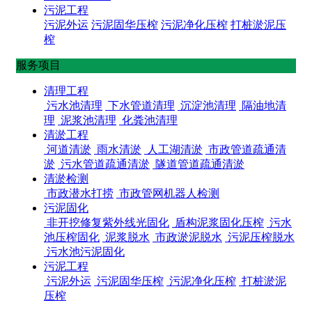
污泥工程
污泥外运
污泥固华压榨
污泥净化压榨
打桩淤泥压
榨
服务项目
清理工程
污水池清理
下水管道清理
沉淀池清理
隔油地清
理
泥浆池清理
化粪池清理
清淤工程
河道清淤
雨水清淤
人工湖清淤
市政管道疏通清
淤
污水管道疏通清淤
隧道管道疏通清淤
清淤检测
市政潜水打捞
市政管网机器人检测
污泥固化
非开挖修复紫外线光固化
盾构泥浆固化压榨
污水
池压榨固化
泥浆脱水
市政淤泥脱水
污泥压榨脱水
污水池污泥固化
污泥工程
污泥外运
污泥固华压榨
污泥净化压榨
打桩淤泥
压榨