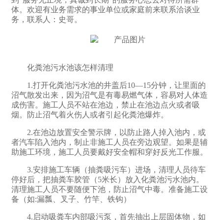
体。欢迎有业务需求的事业单位或家庭前来联系洽谈业
务，联系人：史哥。
化粪池污水池该怎样清理
1.打开化粪池污水池的井盖后10—15分钟，让里面的
沼气散发出来，因为沼气是有毒易燃气体，容易对人体造
成伤害。施工人员不站在池边，禁止在池边点火或者吸
烟。防止沼气着火伤人或者引起化粪池爆炸。
2.在池边放置安全警示牌，以防止路人掉入池内，或
者汽车陷入池内，制止非施工人员在旁边观望。如果是辅
助施工环境，施工人员要戴好安全帽和穿好反光工作服。
3.安排施工车辆（抽粪吸污车）进场，清理人员待车
停好后，把抽粪车胶管（5米长）放入化粪池污水池内。
清理施工人员不要随便下池，防止沼气中毒。准备施工设
备（如:漏瓢、叉子、竹竿、铁钩）
4.启动吸粪车内部吸污泵，首先抽出上层固体物，如