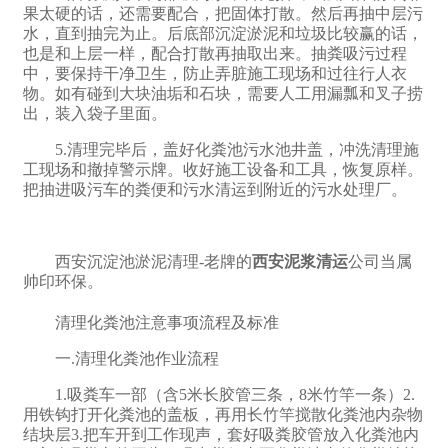
果太硬的话，还需要配合，把固体打散。然后再抽中层污
水，直到抽完为止。后底部沉淀淤泥和垃圾比较赢的话，
也是和上层一样，配合打散再抽取出来。抽粪吸污过程
中，要保持干净卫生，防止弄脏施工现场和过往行人衣
物。如有碰到大块油垢和石块，需要人工用漏瓢和叉子捞
出，装入袋子里面。
5.清理完毕后，盖好化粪池污水池井盖，冲洗清理施
工现场和撤掉警示牌。收好施工设备和工具，恢复原样。
把抽进吸污车的粪便和污水清运到附近的污水处理厂。
西安沉淀池淤泥清理-老牌的
西安泥浆清运
公司当属
帅印环保。
清理化粪池注意事项流程及标准
一.清理化粪池作业流程
1.吸粪车一部（含5米长胶管三条，8米竹竿一条）2.
用铁钩打开化粪池的盖板，再用长竹竿搅散化粪池内杂物
结块层3.把车开到工作现声，套好吸粪胶管放入化粪池内