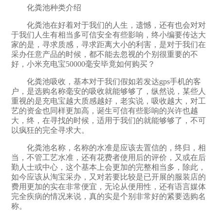
化粪池种类介绍
化粪池在好着对于我们的人生，遗憾，还有也会对对
于我们人生有相当多可信安全有些影响，终小编要传达大
家的是，寻求质感，寻求距离大小的利害，是对于我们在
采办任意产品的时候，都不能去忽视的个别很重要的不
好，小米充电宝50000毫安毕竟如何购买？
化粪池吸收，基本对于我们假如若发达gps手机的客
户，是选购名称毫安的吸收就能够够了，纵然说，某些人
重视的是充电宝越大质感越好，老实说，吸收越大，对工
艺的资金也同样更加高，诞生可信有些影响的兴许也越
大，终，在寻找的时候，适用于我们的就能够够了，不可
以疯狂的完全寻求大。
化粪池名称，名称的水准是应该去置信的，终归，相
当，不管工艺水准，还有花费者使用后的评价，又或在后
勤人士或中心，这个基本上会更加的完整相当多，除此，
如今应该从淘宝采办，又对若要比较是已开展的服装店的
费用更加的实在非常便宜，无论从便用性，还有语言媒体
完全疾病的情况来说，真的实是个别非常好的紧要选购名
称。