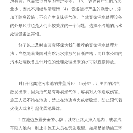
员看管。只需进行日常的维护等等。（3）.该设备产生的污泥
量少，因此不用经常清理污（4）.设备运行产生的噪音少，添
加了除臭设施，不会产生臭味等气体。当然宾馆污水处理设备
的外形尺寸也是人们比较关注的一个问题。选择不占地的污水
处理设备是宾馆。
好了以上及时由蓝壹环保为我们推荐的宾馆污水处理方
法，当然随着我国对宾馆污水排放的日渐严格，而且本公司的
污水处理设备是针对性的处理处理出来的水可以直接排放。
1打开化粪池污水池的井盖后10—15分钟，让里面的沼气
散发出来，因为沼气是有毒易燃气体，容易对人体造成伤害。
施工人员不站在池边，禁止在池边点火或者吸烟。防止沼气着
火伤人或者引起化粪池爆炸。
2.在池边放置安全警示牌，以防止路人掉入池内，或者汽
车陷入池内，制止非施工人员在旁边观望。如果是辅助施工环