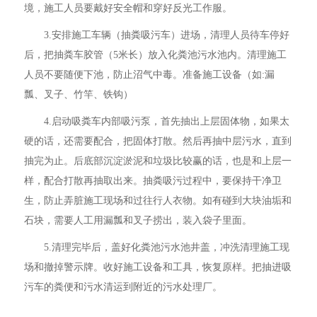
境，施工人员要戴好安全帽和穿好反光工作服。
3.安排施工车辆（抽粪吸污车）进场，清理人员待车停好
后，把抽粪车胶管（5米长）放入化粪池污水池内。清理施工
人员不要随便下池，防止沼气中毒。准备施工设备（如:漏
瓢、叉子、竹竿、铁钩）
4.启动吸粪车内部吸污泵，首先抽出上层固体物，如果太
硬的话，还需要配合，把固体打散。然后再抽中层污水，直到
抽完为止。后底部沉淀淤泥和垃圾比较赢的话，也是和上层一
样，配合打散再抽取出来。抽粪吸污过程中，要保持干净卫
生，防止弄脏施工现场和过往行人衣物。如有碰到大块油垢和
石块，需要人工用漏瓢和叉子捞出，装入袋子里面。
5.清理完毕后，盖好化粪池污水池井盖，冲洗清理施工现
场和撤掉警示牌。收好施工设备和工具，恢复原样。把抽进吸
污车的粪便和污水清运到附近的污水处理厂。