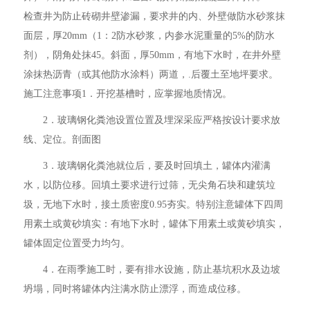
检查井为防止砖砌井壁渗漏，要求井的内、外壁做防水砂浆抹
面层，厚20mm（1：2防水砂浆，内参水泥重量的5%的防水
剂），阴角处抹45。斜面，厚50mm，有地下水时，在井外壁
涂抹热沥青（或其他防水涂料）两道，.后覆土至地坪要求。
施工注意事项1．开挖基槽时，应掌握地质情况。
2．玻璃钢化粪池设置位置及埋深采应严格按设计要求放
线、定位。剖面图
3．玻璃钢化粪池就位后，要及时回填土，罐体内灌满
水，以防位移。回填土要求进行过筛，无尖角石块和建筑垃
圾，无地下水时，接土质密度0.95夯实。特别注意罐体下四周
用素土或黄砂填实：有地下水时，罐体下用素土或黄砂填实，
罐体固定位置受力均匀。
4．在雨季施工时，要有排水设施，防止基坑积水及边坡
坍塌，同时将罐体内注满水防止漂浮，而造成位移。