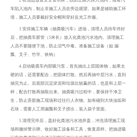
2.在池边放置安全警示牌，以防止路人掉入池内，或者汽
车陷入池内，制止非施工人员在旁边观望。如果是辅助施工环
境，施工人员要戴好安全帽和穿好反光工作服。
3.安排施工车辆（抽粪吸污车）进场，清理人员待车停好
后，把抽粪车胶管（5米长）放入化粪池污水池内。清理施工
人员不要随便下池，防止沼气中毒。准备施工设备（如:漏
瓢、叉子、竹竿、铁钩）
4.启动吸粪车内部吸污泵，首先抽出上层固体物，如果太
硬的话，还需要配合，把固体打散。然后再抽中层污水，直到
抽完为止。后底部沉淀淤泥和垃圾比较赢的话，也是和上层一
样，配合打散再抽取出来。抽粪吸污过程中，要保持干净卫
生，防止弄脏施工现场和过往行人衣物。如有碰到大块油垢和
石块，需要人工用漏瓢和叉子捞出，装入袋子里面。
5.清理完毕后，盖好化粪池污水池井盖，冲洗清理施工现
场和撤掉警示牌。收好施工设备和工具，恢复原样。把抽进吸