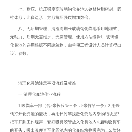
七、耐压、抗压强度高玻璃钢化粪池50钢材树脂密封、圆
柱体形，比多边形，方形抗压强度增加数倍。
八、无后期管理、清渣周期长玻璃钢化粪池采用地埋式、
无动力、后期无需维护、无需管理。使用方法编辑l、玻璃钢
化粪池的选用根据不同建筑物，由单项工程设计人员计算得出
设计参数。
清理化粪池注意事项流程及标准
一.清理化粪池作业流程
1.吸粪车一部（含5米长胶管三条，8米竹竿一条）2.用铁
钩打开化粪池的盖板，再用长竹竿搅散化粪池内杂物结块层3.
把车开到工作现声，套好吸粪胶管放入化粪池内4.启动吸粪车
的开头，吸出粪便直至化粪池内的化粪结块物吸完为止5.盖好