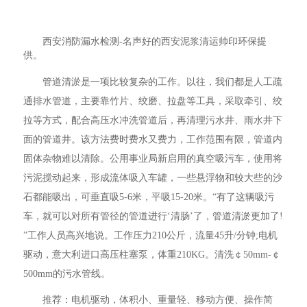
西安消防漏水检测-名声好的西安泥浆清运帅印环保提
供。
管道清淤是一项比较复杂的工作。以往，我们都是人工疏
通排水管道，主要靠竹片、绞磨、拉盘等工具，采取牵引、绞
拉等方式，配合高压水冲洗管道后，再清理污水井、雨水井下
面的管道井。该方法费时费水又费力，工作范围有限，管道内
固体杂物难以清除。公用事业局新启用的真空吸污车，使用将
污泥搅动起来，形成流体吸入车罐，一些悬浮物和较大些的沙
石都能吸出，可垂直吸5-6米，平吸15-20米。“有了这辆吸污
车，就可以对所有管径的管道进行‘清肠’了，管道清淤更加了!
”工作人员高兴地说。工作压力210公斤，流量45升/分钟;电机
驱动，意大利进口高压柱塞泵，体重210KG。清洗￠50mm-￠
500mm的污水管线。
推荐：电机驱动，体积小、重量轻、移动方便、操作简