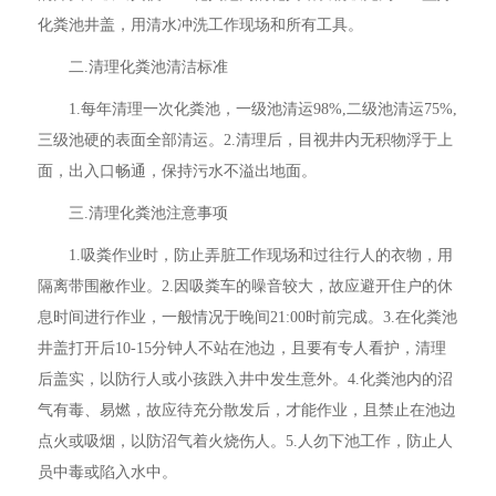
化粪池井盖，用清水冲洗工作现场和所有工具。
二.清理化粪池清洁标准
1.每年清理一次化粪池，一级池清运98%,二级池清运75%,
三级池硬的表面全部清运。2.清理后，目视井内无积物浮于上
面，出入口畅通，保持污水不溢出地面。
三.清理化粪池注意事项
1.吸粪作业时，防止弄脏工作现场和过往行人的衣物，用
隔离带围敝作业。2.因吸粪车的噪音较大，故应避开住户的休
息时间进行作业，一般情况于晚间21:00时前完成。3.在化粪池
井盖打开后10-15分钟人不站在池边，且要有专人看护，清理
后盖实，以防行人或小孩跌入井中发生意外。4.化粪池内的沼
气有毒、易燃，故应待充分散发后，才能作业，且禁止在池边
点火或吸烟，以防沼气着火烧伤人。5.人勿下池工作，防止人
员中毒或陷入水中。