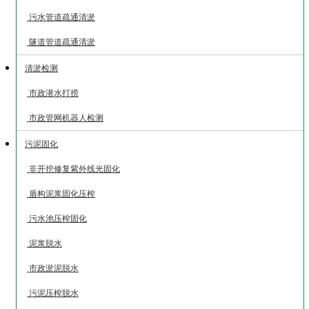
污水管道疏通清淤
隧道管道疏通清淤
清淤检测
市政潜水打捞
市政管网机器人检测
污泥固化
非开挖修复紫外线光固化
盾构泥浆固化压榨
污水池压榨固化
泥浆脱水
市政淤泥脱水
污泥压榨脱水