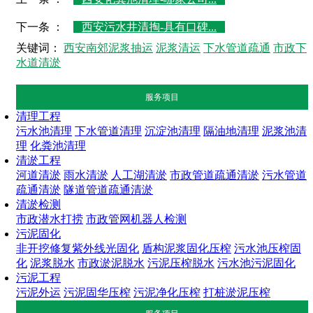
下一条 ：
西安污水井清掏-具有口碑...
关键词：
西安南郊泥浆抽运
泥浆清运
下水管道疏通
市政下
水道清淤
服务项目
清理工程
污水池清理
下水管道清理
沉淀池清理
隔油地清理
泥浆池清
理
化粪池清理
清淤工程
河道清淤
雨水清淤
人工湖清淤
市政管道疏通清淤
污水管道
疏通清淤
隧道管道疏通清淤
清淤检测
市政潜水打捞
市政管网机器人检测
污泥固化
非开挖修复紫外线光固化
盾构泥浆固化压榨
污水池压榨固
化
泥浆脱水
市政淤泥脱水
污泥压榨脱水
污水池污泥固化
污泥工程
污泥外运
污泥固华压榨
污泥净化压榨
打桩淤泥压榨