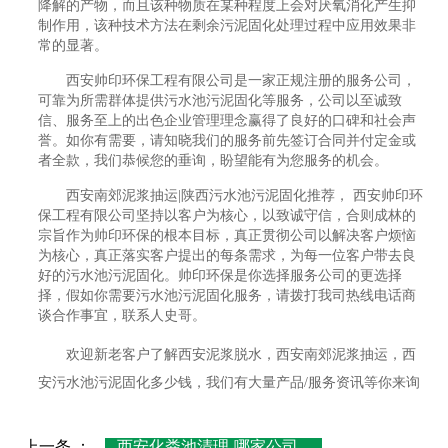
降解的产物，而且该种物质在某种程度上会对厌氧消化产生抑
制作用，该种技术方法在剩余污泥固化处理过程中应用效果非
常的显著。
西安帅印环保工程有限公司是一家正规注册的服务公司，
可靠为所需群体提供污水池污泥固化等服务，公司以至诚致
信、服务至上的出色企业管理理念赢得了良好的口碑和社会声
誉。如你有需要，请知晓我们的服务前先签订合同并付定金或
者全款，我们恭候您的垂询，盼望能有为您服务的机会。
西安南郊泥浆抽运|陕西污水池污泥固化推荐， 西安帅印环
保工程有限公司坚持以客户为核心，以致诚守信，合则成林的
宗旨作为帅印环保的根本目标，真正贯彻公司以解决客户烦恼
为核心，真正落实客户提出的每条需求，为每一位客户带去良
好的污水池污泥固化。帅印环保是你选择服务公司的更选择
择，假如你需要污水池污泥固化服务，请拨打我司热线电话商
谈合作事宜，联系人史哥。
欢迎新老客户了解西安泥浆脱水，西安南郊泥浆抽运，西
安污水池污泥固化多少钱，我们有大量产品/服务资讯等你来询
上一条 ：
西安化粪池清理-哪家公司...