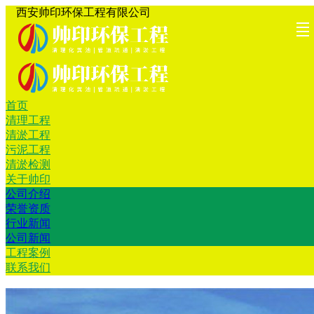
西安帅印环保工程有限公司
首页
首页
清理工
清淤工
污泥工
清淤检
关于帅
工程案
联系我
清理工程
清淤工程
程
程
程
测
印
例
们
污泥工程
清淤检测
关于帅印
公司介绍
荣誉资质
行业新闻
公司新闻
工程案例
联系我们