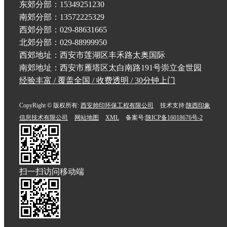
东郊分部：15349251230
南郊分部：13572225329
西郊分部：029-88631665
北郊分部：029-88999950
西郊地址：西安市莲湖区丰禾路太奥国际
南郊地址：西安市雁塔区太白南路191号崇立金世园
经验丰富 / 覆盖全国 / 收费透明 / 30分钟上门
CopyRight © 版权所有:
西安帅印环保工程有限公司
技术支持:
陕西印象
信息技术有限公司
网站地图
XML
备案号:
陕ICP备16018676号-2
扫一扫访问移动端