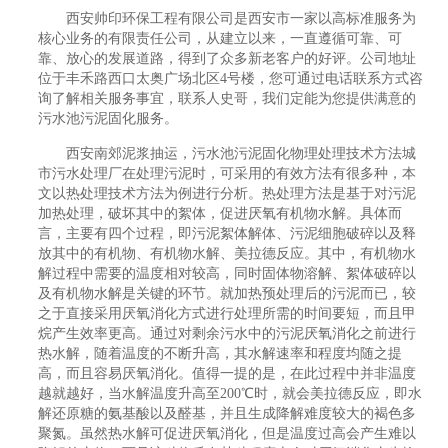
西安帅印环保工程有限公司是西安市一家以高标准服务为
核心业务的有限责任公司，从建立以来，一直遵循可靠、可
靠、放心的发展道路，得到了众多新老客户的好评。公司地址
位于丰禾路西口太奥广场北区4号楼，您可通过电话联系方式咨
询了解相关服务事宜，联系人史哥，我们定能为您提供满意的
污水池污泥固化服务。
西安南郊泥浆抽运，污水池污泥固化物理处理技术方法城
市污水处理厂在处理污泥时，可采用的有效方法有很多种，本
文以热处理技术方法为例进行分析。热处理方法是基于对污泥
加热处理，破坏其中的絮体，促进厌氧有机物水解。具体而
言，主要有四个过程，即污泥絮体解体、污泥细胞破碎以及释
放其中的有机物、有机物水解、美拉德反应。其中，有机物水
解过程中需要的温度相对较高，同时固体物溶解、絮体破碎以
及有机物水解是关键的环节。就加热预处理后的污泥而已，较
之于直接采用厌氧消化方式进行处理所需的时间要短，而且甲
烷产生效率更高。通过对剩余污水中的污泥厌氧消化之前进行
热水解，随着温度的不断升高，其水解速率和程度均随之提
高，而且容易厌氧消化。值得一提的是，在此过程中并非温度
越就越好，当水解温度升高至200℃时，就会美拉德反应，即水
解还原糖的氨基酸以及醛基，并且生成降解难度较大的褐色多
聚氮。虽然热水解可促进厌氧消化，但是温度过高会产生难以