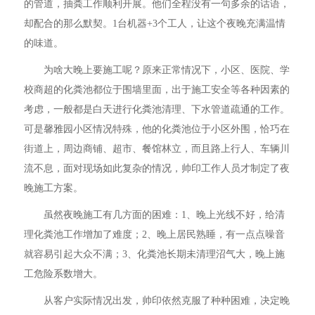
的管道，抽粪工作顺利开展。他们全程没有一句多余的话语，
却配合的那么默契。1台机器+3个工人，让这个夜晚充满温情
的味道。
为啥大晚上要施工呢？原来正常情况下，小区、医院、学
校商超的化粪池都位于围墙里面，出于施工安全等各种因素的
考虑，一般都是白天进行化粪池清理、下水管道疏通的工作。
可是馨雅园小区情况特殊，他的化粪池位于小区外围，恰巧在
街道上，周边商铺、超市、餐馆林立，而且路上行人、车辆川
流不息，面对现场如此复杂的情况，帅印工作人员才制定了夜
晚施工方案。
虽然夜晚施工有几方面的困难：1、晚上光线不好，给清
理化粪池工作增加了难度；2、晚上居民熟睡，有一点点噪音
就容易引起大众不满；3、化粪池长期未清理沼气大，晚上施
工危险系数增大。
从客户实际情况出发，帅印依然克服了种种困难，决定晚