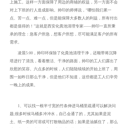
上施工。这样一方面保障了周边的商铺的权益，另一方面不会
对上下班的行人造成影响。帅印的师傅说，“哪怕我们累一
点、苦一点、难一点，但是能保障大多数人的利益，所有付出
都是值得的！”这就是西安化粪池清理专家——帅印一直所秉
承的理念：急客户所急，想客户所想，尽可能满足客户的所有
需求。
凌晨5:00，帅印环保除了化粪池清理干净，还顺带将沉降
塔进行了清洗，看着整洁、干净的路面，帅印的工人们露出了
欣慰的笑容。六点多的时候，人们陆陆续续的开始上班了，周
围一如昨日那么干净，但是他们不知道，这些都是工人们辛劳
一晚上的成果。
1、可以找一根半寸宽的竹条伸进马桶里疏通可以解决问
题;很多时候马桶多冲冲水，自己会通了的，尤其如果是泥
土、纸一类的可溶或可打散物品的话；如果是油腻住了，那么