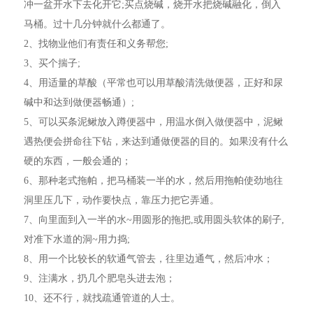
冲一盆开水下去化开它;买点烧碱，烧开水把烧碱融化，倒入
马桶。过十几分钟就什么都通了。
2、找物业他们有责任和义务帮您;
3、买个揣子;
4、用适量的草酸（平常也可以用草酸清洗做便器，正好和尿
碱中和达到做便器畅通）;
5、可以买条泥鳅放入蹲便器中，用温水倒入做便器中，泥鳅
遇热便会拼命往下钻，来达到通做便器的目的。如果没有什么
硬的东西，一般会通的；
6、那种老式拖帕，把马桶装一半的水，然后用拖帕使劲地往
洞里压几下，动作要快点，靠压力把它弄通。
7、向里面到入一半的水~用圆形的拖把,或用圆头软体的刷子,
对准下水道的洞~用力捣;
8、用一个比较长的软通气管去，往里边通气，然后冲水；
9、注满水，扔几个肥皂头进去泡；
10、还不行，就找疏通管道的人士。