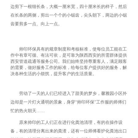
边剪下一根细长条，大概一厘米宽，四十厘米长的样子，然后
在长条的两侧，剪出一个个的小锯齿，尖头朝下，两边的小锯
齿要剪多一点、向上一点。
帅印环保具有的规章制度和考核标准，使每位员工能在工
作中有章可循、有法可依，是可靠为陕西西安的所需群体提供
西安管道疏通等服务公司。我们始终坚持尊重客人，满足顾客
的需要，做好服务工作的标准，给每位客户提供好的服务，解
决各种生活的小烦扰，提升客户的生活质量。
劳动了一天的人们已经进入了甜美的梦乡，馨雅园小区外
边却是一片灯火通明的景象，身穿“帅印环保”工作服的师傅们
忙的热火朝天……
原来帅印的工人们正在进行化粪池清理，有的在操作设
备，有的清理分离出来的粪渣，还有一位师傅看护化粪池出口