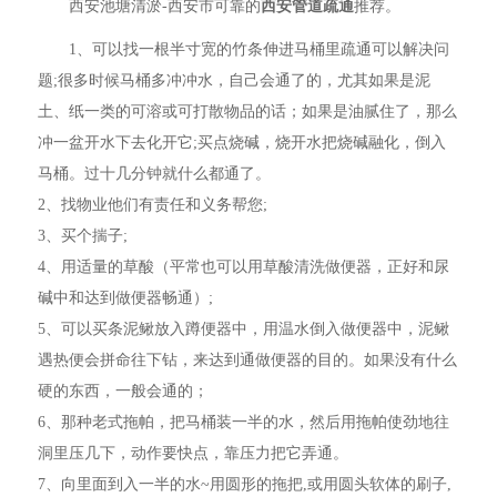
西安池塘清淤-西安市可靠的
西安管道疏通
推荐。
1、可以找一根半寸宽的竹条伸进马桶里疏通可以解决问
题;很多时候马桶多冲冲水，自己会通了的，尤其如果是泥
土、纸一类的可溶或可打散物品的话；如果是油腻住了，那么
冲一盆开水下去化开它;买点烧碱，烧开水把烧碱融化，倒入
马桶。过十几分钟就什么都通了。
2、找物业他们有责任和义务帮您;
3、买个揣子;
4、用适量的草酸（平常也可以用草酸清洗做便器，正好和尿
碱中和达到做便器畅通）;
5、可以买条泥鳅放入蹲便器中，用温水倒入做便器中，泥鳅
遇热便会拼命往下钻，来达到通做便器的目的。如果没有什么
硬的东西，一般会通的；
6、那种老式拖帕，把马桶装一半的水，然后用拖帕使劲地往
洞里压几下，动作要快点，靠压力把它弄通。
7、向里面到入一半的水~用圆形的拖把,或用圆头软体的刷子,