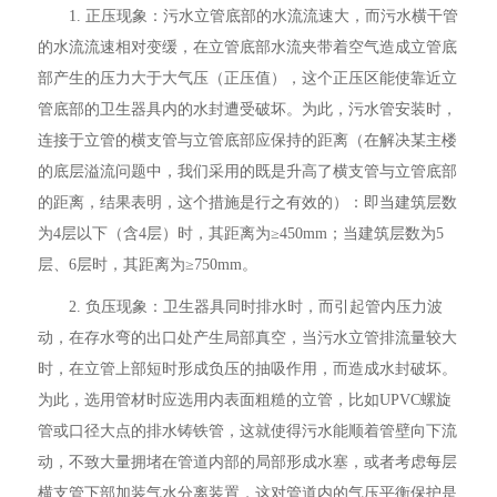
1. 正压现象：污水立管底部的水流流速大，而污水横干管
的水流流速相对变缓，在立管底部水流夹带着空气造成立管底
部产生的压力大于大气压（正压值），这个正压区能使靠近立
管底部的卫生器具内的水封遭受破坏。为此，污水管安装时，
连接于立管的横支管与立管底部应保持的距离（在解决某主楼
的底层溢流问题中，我们采用的既是升高了横支管与立管底部
的距离，结果表明，这个措施是行之有效的）：即当建筑层数
为4层以下（含4层）时，其距离为≥450mm；当建筑层数为5
层、6层时，其距离为≥750mm。
2. 负压现象：卫生器具同时排水时，而引起管内压力波
动，在存水弯的出口处产生局部真空，当污水立管排流量较大
时，在立管上部短时形成负压的抽吸作用，而造成水封破坏。
为此，选用管材时应选用内表面粗糙的立管，比如UPVC螺旋
管或口径大点的排水铸铁管，这就使得污水能顺着管壁向下流
动，不致大量拥堵在管道内部的局部形成水塞，或者考虑每层
横支管下部加装气水分离装置，这对管道内的气压平衡保护是