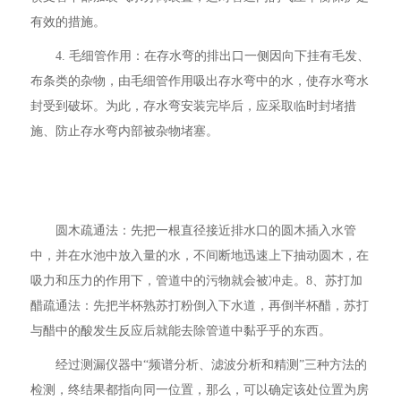
有效的措施。
4. 毛细管作用：在存水弯的排出口一侧因向下挂有毛发、
布条类的杂物，由毛细管作用吸出存水弯中的水，使存水弯水
封受到破坏。为此，存水弯安装完毕后，应采取临时封堵措
施、防止存水弯内部被杂物堵塞。
圆木疏通法：先把一根直径接近排水口的圆木插入水管
中，并在水池中放入量的水，不间断地迅速上下抽动圆木，在
吸力和压力的作用下，管道中的污物就会被冲走。8、苏打加
醋疏通法：先把半杯熟苏打粉倒入下水道，再倒半杯醋，苏打
与醋中的酸发生反应后就能去除管道中黏乎乎的东西。
经过测漏仪器中“频谱分析、滤波分析和精测”三种方法的
检测，终结果都指向同一位置，那么，可以确定该处位置为房