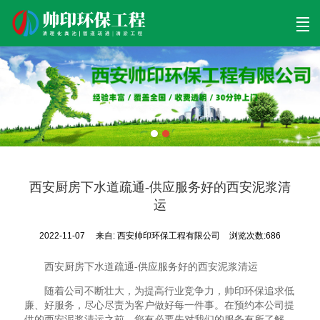
首页
清理工程
清淤工程
污泥工程
清淤检测
关于帅印
工程案例
联系我们
西安厨房下水道疏通-供应服务好的西安泥浆清
运
2022-11-07
来自:
西安帅印环保工程有限公司
浏览次数:686
西安厨房下水道疏通-供应服务好的西安泥浆清运
随着公司不断壮大，为提高行业竞争力，帅印环保追求低
廉、好服务，尽心尽责为客户做好每一件事。在预约本公司提
供的西安泥浆清运之前，您有必要先对我们的服务有所了解，