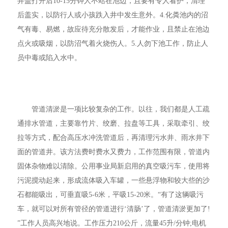
井盖打开后10-15分钟人不站在池边，且要有专人看护，清理
后盖实，以防行人或小孩跌入井中发生意外。4.化粪池内的沼
气有毒、易燃，故应待充分散发后，才能作业，且禁止在池边
点火或吸烟，以防沼气着火烧伤人。5.人勿下池工作，防止人
员中毒或陷入水中。
管道清淤是一项比较复杂的工作。以往，我们都是人工疏
通排水管道，主要靠竹片、绞磨、拉盘等工具，采取牵引、绞
拉等方式，配合高压水冲洗管道后，再清理污水井、雨水井下
面的管道井。该方法费时费水又费力，工作范围有限，管道内
固体杂物难以清除。公用事业局新启用的真空吸污车，使用将
污泥搅动起来，形成流体吸入车罐，一些悬浮物和较大些的沙
石都能吸出，可垂直吸5-6米，平吸15-20米。“有了这辆吸污
车，就可以对所有管径的管道进行‘清肠’了，管道清淤更加了!
”工作人员高兴地说。工作压力210公斤，流量45升/分钟;电机