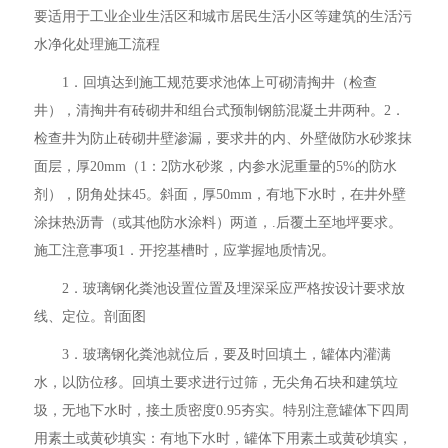
要适用于工业企业生活区和城市居民生活小区等建筑的生活污
水净化处理施工流程
1．回填达到施工规范要求池体上可砌清掏井（检查
井），清掏井有砖砌井和组台式预制钢筋混凝土井两种。2．
检查井为防止砖砌井壁渗漏，要求井的内、外壁做防水砂浆抹
面层，厚20mm（1：2防水砂浆，内参水泥重量的5%的防水
剂），阴角处抹45。斜面，厚50mm，有地下水时，在井外壁
涂抹热沥青（或其他防水涂料）两道，.后覆土至地坪要求。
施工注意事项1．开挖基槽时，应掌握地质情况。
2．玻璃钢化粪池设置位置及埋深采应严格按设计要求放
线、定位。剖面图
3．玻璃钢化粪池就位后，要及时回填土，罐体内灌满
水，以防位移。回填土要求进行过筛，无尖角石块和建筑垃
圾，无地下水时，接土质密度0.95夯实。特别注意罐体下四周
用素土或黄砂填实：有地下水时，罐体下用素土或黄砂填实，