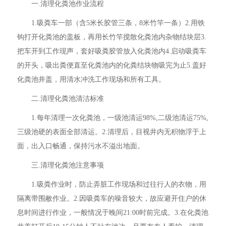
一.清理化粪池作业流程
1.吸粪车一部（含5米长胶管三条，8米竹竿一条）2.用铁
钩打开化粪池的盖板，再用长竹竿搅散化粪池内杂物结块层3.
把车开到工作现声，套好吸粪胶管放入化粪池内4.启动吸粪车
的开头，吸出粪便直至化粪池内的化粪结块物吸完为止5.盖好
化粪池井盖，用清水冲洗工作现场和所有工具。
二.清理化粪池清洁标准
1.每年清理一次化粪池，一级池清运98%,二级池清运75%,
三级池硬的表面全部清运。2.清理后，目视井内无积物浮于上
面，出入口畅通，保持污水不溢出地面。
三.清理化粪池注意事项
1.吸粪作业时，防止弄脏工作现场和过往行人的衣物，用
隔离带围敝作业。2.因吸粪车的噪音较大，故应避开住户的休
息时间进行作业，一般情况于晚间21:00时前完成。3.在化粪池