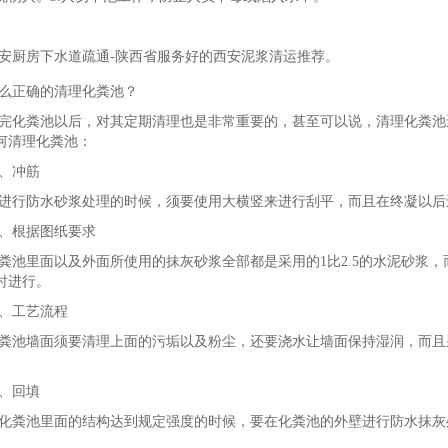
安厨房下水道疏通-陕西省服务好的西安泥浆清运推荐。
么正确的清理化粪池？
完化粪池以后，对其定期清理也是非常重要的，甚至可以说，清理化粪池
何清理化粪池：
、冲筋
进行防水砂浆处理的时候，须要使用大横竖来进行刮平，而且在终凝以后
、根据图纸要求
粪池里面以及外面所使用的抹灰砂浆全部都是采用的1比2.5的水泥砂浆
时进行。
、工艺流程
粪池墙面须要清理上面的污垢以及粉尘，还要浇水让墙面保持湿润，而且
。
、回填
化粪池里面的结构达到规定强度的时候，要在化粪池的外壁进行防水抹灰