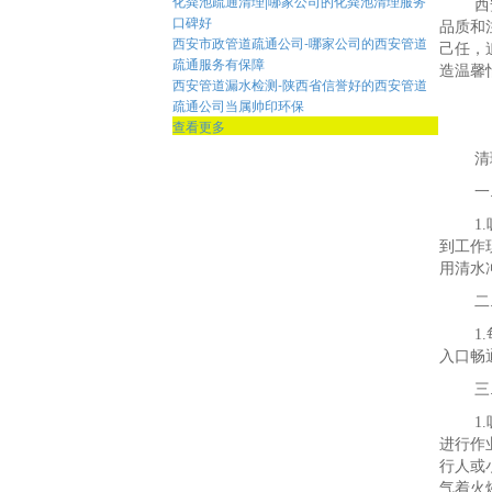
化粪池疏通清理|哪家公司的化粪池清理服务
西
口碑好
品质和
西安市政管道疏通公司-哪家公司的西安管道
己任，
疏通服务有保障
造温馨
西安管道漏水检测-陕西省信誉好的西安管道
疏通公司当属帅印环保
查看更多
清
一
1
到工作
用清水
二
1
入口畅
三
1
进行作
行人或
气着火