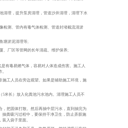
池清理，提升泵房清理，管道沙井清理，清理下水
摄像检测、管内有毒气体检测、管道封堵截流清淤
鱼塘淤泥清理等;
厦、厂区等管网的长年清疏、维护保养;
沼气是有毒易燃气体，容易对人体造成伤害。施工人
炸。
止非施工人员在旁边观望。如果是辅助施工环境，施
（5米长）放入化粪池污水池内。清理施工人员不
配合，把固体打散。然后再抽中层污水，直到抽完为
。抽粪吸污过程中，要保持干净卫生，防止弄脏施
，装入袋子里面。