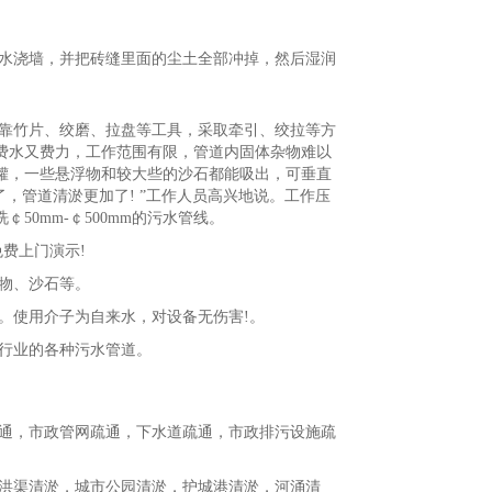
水浇墙，并把砖缝里面的尘土全部冲掉，然后湿润
靠竹片、绞磨、拉盘等工具，采取牵引、绞拉等方
费水又费力，工作范围有限，管道内固体杂物难以
罐，一些悬浮物和较大些的沙石都能吸出，可垂直
’了，管道清淤更加了! ”工作人员高兴地说。工作压
￠50mm-￠500mm的污水管线。
费上门演示!
物、沙石等。
。使用介子为自来水，对设备无伤害!。
行业的各种污水管道。
通，市政管网疏通，下水道疏通，市政排污设施疏
洪渠清淤，城市公园清淤，护城港清淤，河涌清