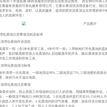
安厨房下水道疏通-陕西省服务好的西安泥浆清运推荐。 西安帅印环保工程有限
注重服务质量的可靠化服务管理公司，主要从事清洗清理设备行业。我们秉
追求安全、有效、及时、认真的服务，提供的西安泥浆清运在所需群体中
怡人的居家环境！
理化粪池注意事项流程及标准
.清理化粪池作业流程
.吸粪车一部（含5米长胶管三条，8米竹竿一条）2.用铁钩打开化粪池的盖
现声，套好吸粪胶管放入化粪池内4.启动吸粪车的开头，吸出粪便直至化
冲洗工作现场和所有工具。
.清理化粪池清洁标准
.每年清理一次化粪池，一级池清运98%,二级池清运75%,三级池硬的表
通，保持污水不溢出地面。
.清理化粪池注意事项
.吸粪作业时，防止弄脏工作现场和过往行人的衣物，用隔离带围敝作业。
业，一般情况于晚间21:00时前完成。3.在化粪池井盖打开后10-15分
小孩跌入井中发生意外。4.化粪池内的沼气有毒、易燃，故应待充分散发
烧伤人。5.人勿下池工作，防止人员中毒或陷入水中。