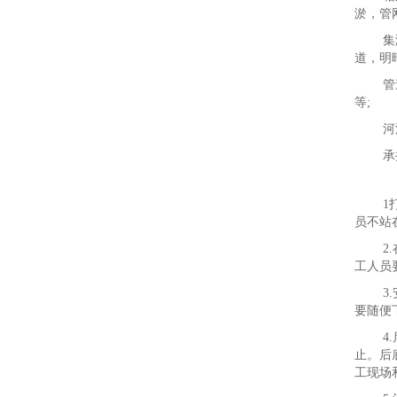
淤，管
集
道，明
管
等;
河
承
1
员不站
2
工人员
3
要随便
4
止。后
工现场