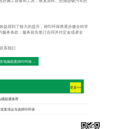
。收好施工设备和工具，恢复原样。把抽进吸污车的
效益得到了较大的提升，帅印环保将逐步健全科学
的服务条款：服务前先签订合同并付定金或者全
联系我们
安地漏疏通|帅印环保·...
更多>>
马桶疏通推荐
安泥浆清运当选帅印环保