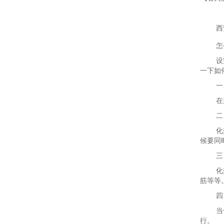
西
怎
设
一下如
一
在
二
化
候要同
三
化
筋等等
四
当
行。