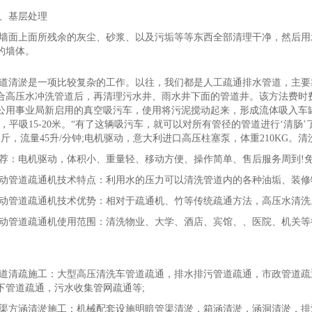
、基层处理
墙面上面所残余的灰尘、砂浆、以及污垢等等东西全部清理干净，然后用
的墙体。
道清淤是一项比较复杂的工作。以往，我们都是人工疏通排水管道，主要
合高压水冲洗管道后，再清理污水井、雨水井下面的管道井。该方法费时
公用事业局新启用的真空吸污车，使用将污泥搅动起来，形成流体吸入车
6米，平吸15-20米。“有了这辆吸污车，就可以对所有管径的管道进行‘清肠
公斤，流量45升/分钟;电机驱动，意大利进口高压柱塞泵，体重210KG。清洗
荐：电机驱动，体积小、重量轻、移动方便、操作简单、售后服务周到!免
动管道疏通机技术特点：利用水的压力可以清洗管道内的各种油垢、装修
动管道疏通机技术优势：相对于疏通机、竹等传统疏通方法，高压水清洗
动管道疏通机使用范围：清洗物业、大学、酒店、宾馆、、医院、机关等
道清疏施工：大型高压清洗车管道疏通，排水排污管道疏通，市政管道疏
下管道疏通，污水收集管网疏通等;
渠方涵清淤施工：机械配套设施明暗管渠清淤，箱涵清淤，涵洞清淤，排