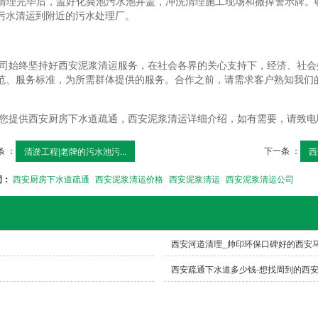
.清理完毕后，盖好化粪池污水池井盖，冲洗清理施工现场和撤掉警示牌
污水清运到附近的污水处理厂。
司始终坚持好西安泥浆清运服务，在社会各界的关心支持下，经济、社会
范、服务标准，为所需群体提供的服务。合作之前，请需求客户熟知我们
您提供西安厨房下水道疏通，西安泥浆清运详细介绍，如有需要，请致电
条 ：
下一条 ：
清淤工程|老牌的污水池污...
西
词：
西安厨房下水道疏通
西安泥浆清运价格
西安泥浆清运
西安泥浆清运公司
西安河道清理_帅印环保口碑好的西安
西安疏通下水道多少钱-想找周到的西