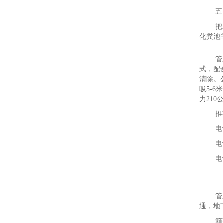
五
把
化粪池
管
式，配
清除。
吸5-
力210
推
电
电
电
管
通，地
箱