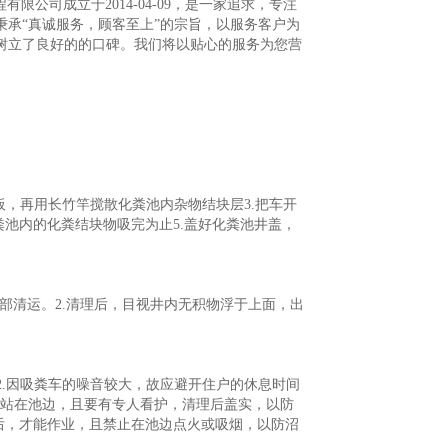
公司成立于2014-04-09，是一家追求，专注
承“真诚服务，顾客至上”的宗旨，以服务客户为
树立了良好的的口碑。我们将以贴心的服务为您营
板，再用长竹竿搅散化粪池内杂物结块层3.把车开
粪池内的化粪结块物吸完为止5.盖好化粪池井盖，
面全部清运。2.清理后，目视井内无积物浮于上面，出
2.因吸粪车的噪音较大，故应避开住户的休息时间
钟人不站在池边，且要有专人看护，清理后盖实，以防
后，才能作业，且禁止在池边点火或吸烟，以防沼