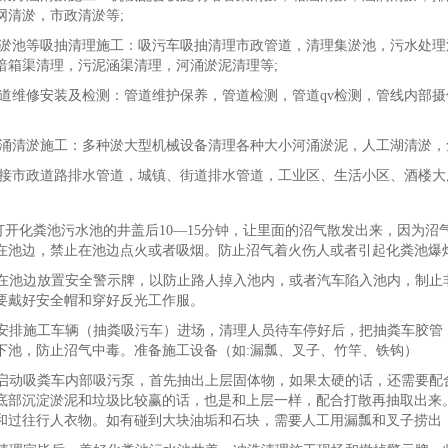
网清淤，市政清淤等;
淤池等吸抽清理施工：吸污车吸抽清理市政管道，清理集淤池，污水处理
暗箱渠清理，污泥涵渠清理，河涌淤泥清理等;
道维修安装及检测：管道维护保养，管道检测，管道qv检测，管线内部
涌清淤施工：多种淤大型机械设备清理各种大小河涌淤泥，人工湖清淤，
接市政道路排水管道，城镇、街道排水管道，工业区、生活小区、酒楼大
打开化粪池污水池的井盖后10—15分钟，让里面的沼气散发出来，因为
在池边，禁止在池边点火或者吸烟。防止沼气着火伤人或者引起化粪池爆
.在池边放置安全警示牌，以防止路人掉入池内，或者汽车陷入池内，制
要戴好安全帽和穿好反光工作服。
.安排施工车辆（抽粪吸污车）进场，清理人员待车停好后，把抽粪车胶管
下池，防止沼气中毒。准备施工设备（如:漏瓢、叉子、竹竿、铁钩）
.启动吸粪车内部吸污泵，首先抽出上层固体物，如果太硬的话，还需要
底部沉淀淤泥和垃圾比较赢的话，也是和上层一样，配合打散再抽取出来
和过往行人衣物。如有碰到大块油垢和石块，需要人工用漏瓢和叉子捞出