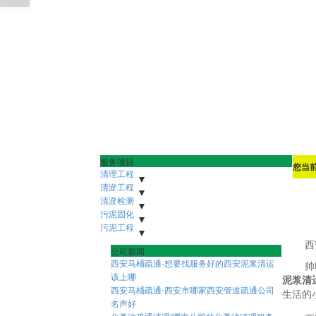
服务项目
您当
清理工程
污水池清理
清淤工程
下水管道清理
沉淀池清理
隔油地清理
河道清淤
清淤检测
雨水清淤
泥浆池清理
人工湖清淤
化粪池清理
市政管道疏通清淤
市政潜水打捞
污泥固化
市政管网机器人检测
污水管道疏通清淤
隧道管道疏通清淤
非开挖修复紫外线光固化
污泥工程
盾构泥浆固化压榨
污水池压榨固化
污泥外运
污泥固华压榨
泥浆脱水
污泥净化压榨
市政淤泥脱水
西
公司新闻
污泥压榨脱水
打桩淤泥压榨
污水池污泥固化
西安马桶疏通-想要找服务好的西安泥浆清运
帅
该上哪
泥浆清
西安马桶疏通-西安市哪家西安管道疏通公司
生活的
名声好