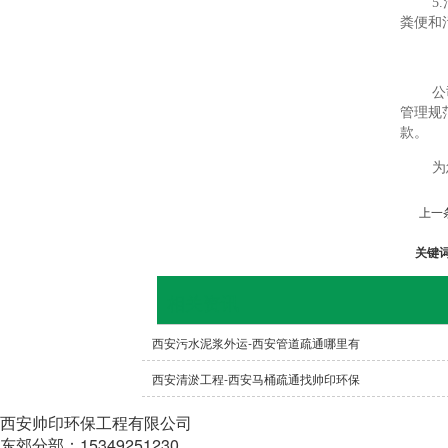
5
粪便和
公
管理规
款。
为
上一
关键
相关资讯
西安污水泥浆外运-西安管道疏通哪里有
西安清淤工程-西安马桶疏通找帅印环保
西安帅印环保工程有限公司
东郊分部：15349251230