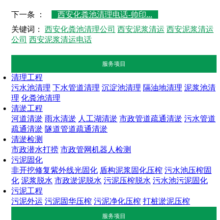
下一条 ：
西安化粪池清理电话-帅印...
关键词：
西安化粪池清理公司
西安泥浆清运
西安泥浆清运
公司
西安泥浆清运电话
服务项目
清理工程
污水池清理
下水管道清理
沉淀池清理
隔油地清理
泥浆池清
理
化粪池清理
清淤工程
河道清淤
雨水清淤
人工湖清淤
市政管道疏通清淤
污水管道
疏通清淤
隧道管道疏通清淤
清淤检测
市政潜水打捞
市政管网机器人检测
污泥固化
非开挖修复紫外线光固化
盾构泥浆固化压榨
污水池压榨固
化
泥浆脱水
市政淤泥脱水
污泥压榨脱水
污水池污泥固化
污泥工程
污泥外运
污泥固华压榨
污泥净化压榨
打桩淤泥压榨
服务项目