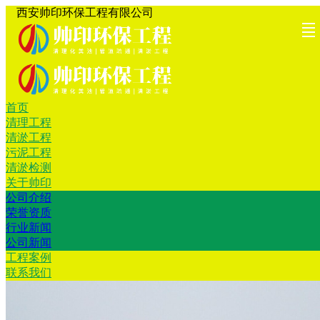
西安帅印环保工程有限公司
首页
首页
清理工
清淤工
污泥工
清淤检
关于帅
工程案
联系我
清理工程
清淤工程
程
程
程
测
印
例
们
污泥工程
清淤检测
关于帅印
公司介绍
荣誉资质
行业新闻
公司新闻
工程案例
联系我们