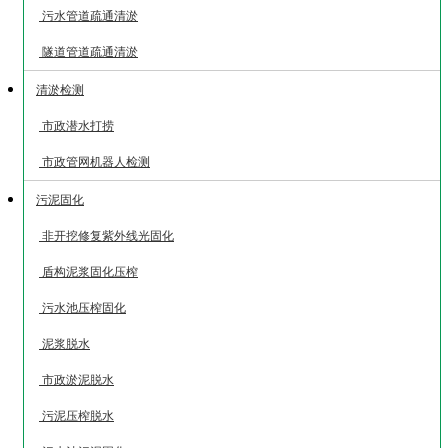
污水管道疏通清淤
隧道管道疏通清淤
清淤检测
市政潜水打捞
市政管网机器人检测
污泥固化
非开挖修复紫外线光固化
盾构泥浆固化压榨
污水池压榨固化
泥浆脱水
市政淤泥脱水
污泥压榨脱水