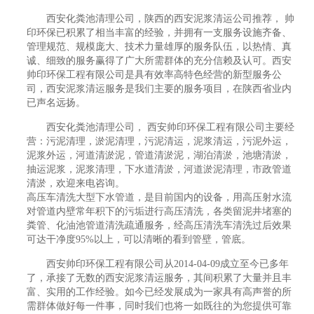
西安化粪池清理公司，陕西的西安泥浆清运公司推荐， 帅
印环保已积累了相当丰富的经验，并拥有一支服务设施齐备、
管理规范、规模庞大、技术力量雄厚的服务队伍，以热情、真
诚、细致的服务赢得了广大所需群体的充分信赖及认可。西安
帅印环保工程有限公司是具有效率高特色经营的新型服务公
司，西安泥浆清运服务是我们主要的服务项目，在陕西省业内
已声名远扬。
西安化粪池清理公司， 西安帅印环保工程有限公司主要经
营：污泥清理，淤泥清理，污泥清运，泥浆清运，污泥外运，
泥浆外运，河道清淤泥，管道清淤泥，湖泊清淤，池塘清淤，
抽运泥浆，泥浆清理，下水道清淤，河道淤泥清理，市政管道
清淤，欢迎来电咨询。
高压车清洗大型下水管道，是目前国内的设备，用高压射水流
对管道内壁常年积下的污垢进行高压清洗，各类留泥井堵塞的
粪管、化油池管道清洗疏通服务，经高压清洗车清洗过后效果
可达干净度95%以上，可以清晰的看到管壁，管底。
西安帅印环保工程有限公司从2014-04-09成立至今已多年
了，承接了无数的西安泥浆清运服务，其间积累了大量并且丰
富、实用的工作经验。如今已经发展成为一家具有高声誉的所
需群体做好每一件事，同时我们也将一如既往的为您提供可靠