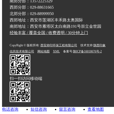
南郊分部：13572225329
西郊分部：029-88631665
北郊分部：029-88999950
西郊地址：西安市莲湖区丰禾路太奥国际
南郊地址：西安市雁塔区太白南路191号崇立金世园
经验丰富 / 覆盖全国 / 收费透明 / 30分钟上门
CopyRight © 版权所有:
西安帅印环保工程有限公司
技术支持:
陕西印象
信息技术有限公司
网站地图
XML
备案号:
陕ICP备16018676号-2
扫一扫访问移动端
电话咨询
短信咨询
留言咨询
查看地图