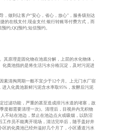
导，做到让客户“安心，省心，放心”，服务级别达
捷的在线支付;现金支付;银行转账等付费方式，而
预约;QQ预约;短信预约。
。其原理是固化物在池底分解，上层的水化物体，
。化粪池指的是将生活污水分格沉淀，及对污泥进
因素清掏周期一般不宜少于12个月。上元门水厂宿
人，进入化粪池新鲜污泥含水率取95%，发酵后污泥
淀过滤功能，严重的甚至造成排污水道的堵塞，故
季度都需要清理一次)。清理后，目视井内无积物
n，人不站在池边，禁止在池边点火或吸烟，以防沼
后工作员不能离开现场，清洁完毕后，随手盖好井
小区的化粪池已经外溢好几个月了，小区通道污水