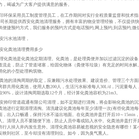
力，竭诚为广大客户提供满意的服务。
印环保采用员工制度管理员工，在工作期间对实行全程质量监督和技术指
公司长期提供西安化粪池清理服务，拥有丰富的物业管理经验，不仅提供快
供便捷预约方式，我们服务的预约方式是电话预约;网上预约;到店预约;微信
安污水池清理，
安化粪池清理费用多少
理化粪池是化粪池定期清理。化粪池，是处理粪便并加以过滤沉淀的设备
道流走，防止了管道堵塞，给固化物体（粪便等垃圾）有充足的时间水解
消化的小型处理构筑物。
粪池的清掏周期的取定，应兼顾污水处理效果、建设造价、管理三个方面
房群共用化粪池，使用人数200人，生活污水标准每人30L/d，污泥量每
取90%，设计清掏周期选取12个月，经计算化粪池容积为21m3。
安帅印管道疏通有限公司清理，如不定期进行清掏，将会影响化粪池的沉
粪池进行定期清理清掏。清洗建议化粪池每年至少清理一次(有些化粪池每
面，出入口畅通，保持污水不溢出地面。在化粪池井盖打开后10～15mi
人。清理人员不要随便下池，防止人员中毒或陷入水中。化粪池井盖打开
防行人掉入井内发生意外。清理化粪池容易被忽视的安全隐患有哪些！某
反映到社区，至今却没有清理到位。如今，因为臭气熏人。