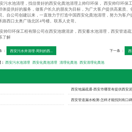
安污水池清理，找信誉好的西安化粪池清理上帅印环保， 西安帅印环保
群体提供好的服务，做客户长久的朋友为目标，为广大客户提供高素质、
司。自公司创建以来，一直致力于打造中国西安化粪池清理，努力为客户
禾路西口太奥广场北区4号楼。联系人史哥。
安帅印环保工程有限公司在西安池塘清淤，西安蓄水池清理，西安管道疏
系了解
条 ：
下一条 ：
西安污水井清理-周到的西...
西
词：
西安污水池清理
西安化粪池清理
清理化粪池
西安清理化粪池
西安地漏疏通-西安市哪里有提供西安
西安管道漏水检测-怎样才能找到有口