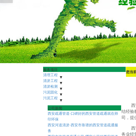
服务项目
您当
清理工程
污水池清理
清淤工程
下水管道清理
沉淀池清理
隔油地清理
河道清淤
清淤检测
雨水清淤
泥浆池清理
人工湖清淤
化粪池清理
市政管道疏通清淤
市政潜水打捞
污泥固化
市政管网机器人检测
污水管道疏通清淤
隧道管道疏通清淤
非开挖修复紫外线光固化
污泥工程
盾构泥浆固化压榨
污水池压榨固化
污泥外运
污泥固华压榨
泥浆脱水
污泥净化压榨
市政淤泥脱水
西
公司新闻
污泥压榨脱水
打桩淤泥压榨
污水池污泥固化
结经验
西安疏通管道-口碑好的西安管道疏通就在帅
司，提
印环保
西安河道清淤-西安市靠谱的西安管道疏通服
西
务
务业经