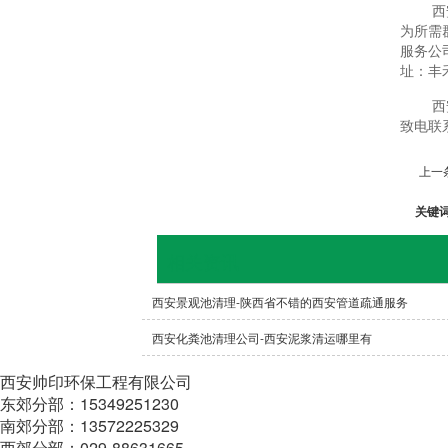
西
为所需
服务公
址：丰
西
致电联
上一
关键
相关资讯
西安景观池清理-陕西省不错的西安管道疏通服务
西安化粪池清理公司-西安泥浆清运哪里有
西安帅印环保工程有限公司
东郊分部：15349251230
南郊分部：13572225329
西郊分部：029-88631665