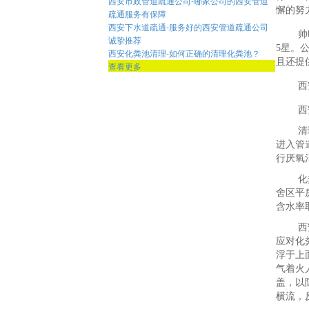
西安市政管道疏通公司-哪家公司的西安管道
懈的努
疏通服务有保障
西安下水道疏通-服务好的西安管道疏通公司
帅
诚挚推荐
5星。
西安化粪池清理-如何正确的清理化粪池？
且还提
查看更多
西
西
清
进入管
行厌氧
化
舍区平
含水率
西
应对化
浮于上
气着火
盖，以
横流，