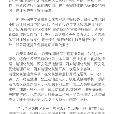
帅印环保对招收的所有服务人员实行严格的考试、审查、体
检，并逐级进行可靠化的培训。在为所需群体提供好服务的同
时，也让客户有了安全保障。
帅印环保主要提供西安化粪池清理等服务，您可以在7*24
小时营业时间致电给我们，也可直接通过电话预约;网上预约;
到店预约;微信预约;QQ预约;短信预约的方式进行预约。西安
化粪池清理是以项目计费的，双方确立合约关系之后，所需群
体可以通过在线支付;现金支付;银行转账对服务进行付款。另
外，我公司还提供免费电话咨询的服务。
西安疏通管道， 西安帅印环保工程有限公司，我们是一
家化、综合性发展迅速的公司，本公司主要业务有：化粪池清
理，清理化粪池，西安化粪池清理，西安清理化粪池，西安化
粪池清理厂家，西安清理化粪池厂家，欢迎前来咨询。
清理化粪池注意事项：在化粪池井盖打开后先通风10～15分
钟，人不站在池边，禁止在池边点火、吸烟或接用手机，以防
沼气着火或爆炸伤人；人切勿下池工作，防止人员中毒或陷入
水中。如果不得不下池，戴上防毒面具,穿好防化服并做好相
关防护措施；化粪池井盖打开后工作员不能离开现场，清洁完
毕后，随手盖好井盖，以防行人掉入井内发生意外。
“全心全意为顾客服务，忠实履行自己的职业职责”作为西
安帅印环保工程有限公司的服务标准，我们提倡不仅为所需群