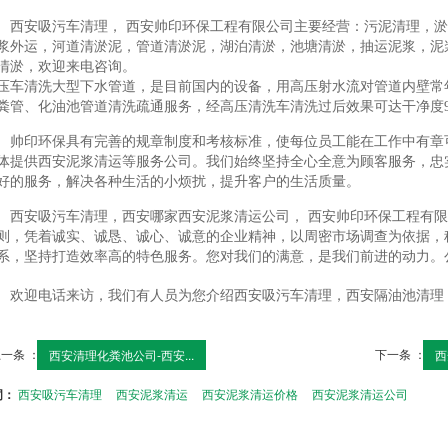
西安吸污车清理， 西安帅印环保工程有限公司主要经营：污泥清理，
浆外运，河道清淤泥，管道清淤泥，湖泊清淤，池塘清淤，抽运泥浆，泥
清淤，欢迎来电咨询。
压车清洗大型下水管道，是目前国内的设备，用高压射水流对管道内壁常
粪管、化油池管道清洗疏通服务，经高压清洗车清洗过后效果可达干净度9
帅印环保具有完善的规章制度和考核标准，使每位员工能在工作中有章
体提供西安泥浆清运等服务公司。我们始终坚持全心全意为顾客服务，忠
好的服务，解决各种生活的小烦扰，提升客户的生活质量。
西安吸污车清理，西安哪家西安泥浆清运公司， 西安帅印环保工程有
则，凭着诚实、诚恳、诚心、诚意的企业精神，以周密市场调查为依据，
系，坚持打造效率高的特色服务。您对我们的满意，是我们前进的动力。
欢迎电话来访，我们有人员为您介绍西安吸污车清理，西安隔油池清理
一条 ：
下一条 ：
西安清理化粪池公司-西安...
西
词：
西安吸污车清理
西安泥浆清运
西安泥浆清运价格
西安泥浆清运公司