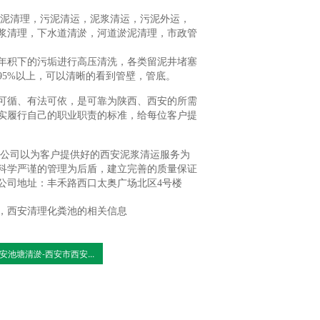
淤泥清理，污泥清运，泥浆清运，污泥外运，
浆清理，下水道清淤，河道淤泥清理，市政管
年积下的污垢进行高压清洗，各类留泥井堵塞
5%以上，可以清晰的看到管壁，管底。
可循、有法可依，是可靠为陕西、西安的所需
实履行自己的职业职责的标准，给每位客户提
限公司以为客户提供好的西安泥浆清运服务为
科学严谨的管理为后盾，建立完善的质量保证
公司地址：丰禾路西口太奥广场北区4号楼
，西安清理化粪池的相关信息
安池塘清淤-西安市西安...