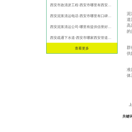
西安市政清淤工程-西安市哪里有西安泥浆清运
市政淤泥脱水
打桩淤泥压榨
泥
西安泥浆清运电话-西安市哪里有口碑好的西安泥浆清运
污泥压榨脱水
道
高
西安泥浆清运公司-哪里有提供信誉好的西安泥浆清运
污水池污泥固化
的
西安疏通下水道-西安市哪家西安管道疏通公司好
查看更多
群
供
准
体
上
关键