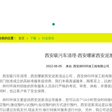
当前的位置：
首页
>
下载
>
行业资讯
西安吸污车清理-西安哪家西安泥
2022-06-05
来自:
西安帅印环保工程有限公司
西安吸污车清理，西安哪家西安泥浆清运公司， 西安帅印环保工程有
部门批准成立的高标准服务提供商。我们本着真诚服务，顾客至上，以效
。帅印环保对招收的所有服务人员实行严格的考试、审查、体检，并逐级
同时，也让客户有了安全保障。
帅印环保主要提供西安泥浆清运等服务，您可以在7*24小时营业时间致
店预约;微信预约;QQ预约;短信预约的方式进行预约。西安泥浆清运是以
可以通过在线支付;现金支付;银行转账对服务进行付款。另外，我公司还