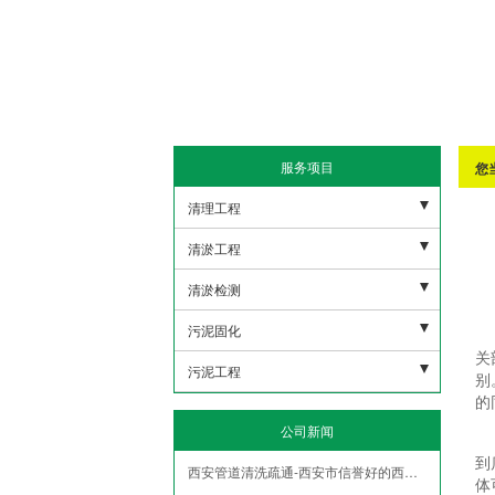
服务项目
您
清理工程
污水池清理
清淤工程
下水管道清理
河道清淤
清淤检测
沉淀池清理
雨水清淤
市政潜水打捞
污泥固化
关
隔油地清理
人工湖清淤
市政管网机器人检测
非开挖修复紫外线光固化
污泥工程
别
的
泥浆池清理
市政管道疏通清淤
盾构泥浆固化压榨
污泥外运
公司新闻
化粪池清理
污水管道疏通清淤
污水池压榨固化
污泥固华压榨
到
西安管道清洗疏通-西安市信誉好的西安泥浆清运公司
隧道管道疏通清淤
体
泥浆脱水
污泥净化压榨