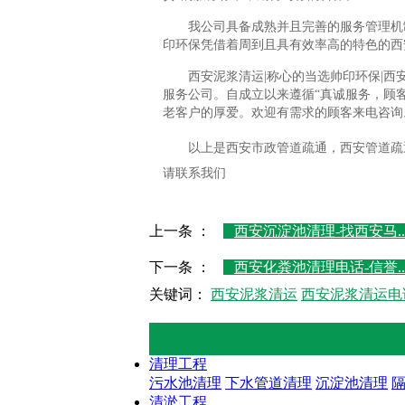
我公司具备成熟并且完善的服务管理机
印环保凭借着周到且具有效率高的特色的西
西安泥浆清运|称心的当选帅印环保|西安
服务公司。自成立以来遵循“真诚服务，顾
老客户的厚爱。欢迎有需求的顾客来电咨询
以上是西安市政管道疏通，西安管道疏
请联系我们
上一条 ：
西安沉淀池清理-找西安马..
下一条 ：
西安化粪池清理电话-信誉..
关键词：
西安泥浆清运
西安泥浆清运电
清理工程
污水池清理
下水管道清理
沉淀池清理
清淤工程