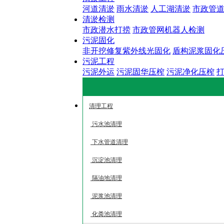
河道清淤
雨水清淤
人工湖清淤
市政管
清淤检测
市政潜水打捞
市政管网机器人检测
污泥固化
非开挖修复紫外线光固化
盾构泥浆固化
污泥工程
污泥外运
污泥固华压榨
污泥净化压榨
清理工程
污水池清理
下水管道清理
沉淀池清理
隔油地清理
泥浆池清理
化粪池清理