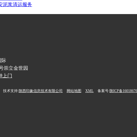
安泥浆清运服务
国际
1号崇立金世园
分钟上门
技术支持:
陕西印象信息技术有限公司
网站地图
XML
备案号:
陕ICP备1601867