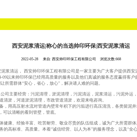
西安泥浆清运|称心的当选帅印环保|西安泥浆清运
2022-05-28
来自:
西安帅印环保工程有限公司
浏览次数:668
西安泥浆清运， 西安帅印环保工程有限公司是一家主要为广大客户提供西
-04-09以来帅印环保已经用高质量的服务以及他们真诚的服务态度赢得
到让所需群体“安心，省心，放心”，解决请人难的问题。
限公司主要经营：污泥清理，淤泥清理，污泥清运，泥浆清运，污泥外运
道清淤，河道淤泥清理，市政管道清淤，欢迎来电咨询。
备，用高压射水流对管道内壁常年积下的污垢进行高压清洗，各类留泥井
上，可以清晰的看到管壁，管底。
体健康、经验丰富、吃苦耐劳、敬业尽责的队伍组成，诚为广大所需群体
务的高标准、高质量。本着“诚信经营、以人为本”的服务理念，以及“全