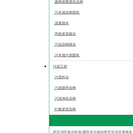
盾构泥浆固化压榨
污水池压榨固化
泥浆脱水
市政淤泥脱水
污泥压榨脱水
污水池污泥固化
污泥工程
污泥外运
污泥固华压榨
污泥净化压榨
打桩淤泥压榨
西安消防漏水检测-哪里有合格的西安管道疏通服务