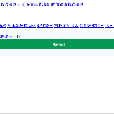
道疏通清淤
污水管道疏通清淤
隧道管道疏通清淤
压榨
污水池压榨固化
泥浆脱水
市政淤泥脱水
污泥压榨脱水
污水
打桩淤泥压榨
服务项目