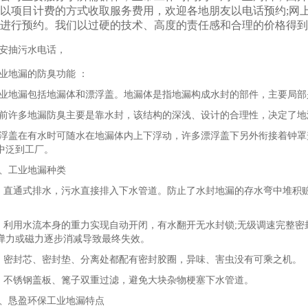
以项目计费的方式收取服务费用，欢迎各地朋友以电话预约;网上预
进行预约。我们以过硬的技术、高度的责任感和合理的价格得到
安抽污水电话，
业地漏的防臭功能 ：
业地漏包括地漏体和漂浮盖。地漏体是指地漏构成水封的部件，主要局部
前许多地漏防臭主要是靠水封，该结构的深浅、设计的合理性，决定了地
浮盖在有水时可随水在地漏体内上下浮动，许多漂浮盖下另外衔接着钟罩
中泛到工厂。
、工业地漏种类
、直通式排水，污水直接排入下水管道。防止了水封地漏的存水弯中堆积
、利用水流本身的重力实现自动开闭，有水翻开无水封锁;无级调速完整密
弹力或磁力逐步消减导致最终失效。
、密封芯、密封垫、分离处都配有密封胶圈，异味、害虫没有可乘之机。
、不锈钢盖板、篦子双重过滤，避免大块杂物梗塞下水管道。
、恳盈环保工业地漏特点