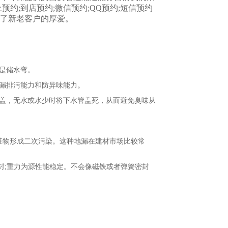
约;到店预约;微信预约;QQ预约;短信预约
了新老客户的厚爱。
是储水弯。
漏排污能力和防异味能力。
盖，无水或水少时将下水管盖死，从而避免臭味从
赃物形成二次污染。这种地漏在建材市场比较常
封;重力为源性能稳定。不会像磁铁或者弹簧密封