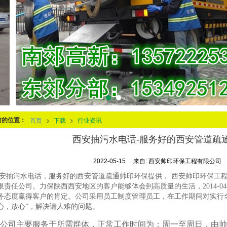
前的位置：
首页
>
下载
>
行业资讯
西安抽污水电话-服务好的西安管道疏
2022-05-15
来自:
西安帅印环保工程有限公司
安抽污水电话，服务好的西安管道疏通帅印环保提供， 西安帅印环保工
限责任公司。力保陕西西安地区的客户能够体会到高质量的生活，2014-0
务态度赢得客户的肯定。公司采用员工制度管理员工，在工作期间对实行全
心，放心”，解决请人难的问题。
公司主要服务于所需群体，正常工作时间为：周一至周日，由帅