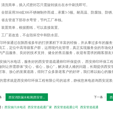
、清洗简单，插入式密封芯只需旋转拔出在水中刷洗即可。
、全部采用304或306不锈钢制作而成，承重3-5顿。耐高温、防腐蚀、
、省去管道下部存水弯管，节约工厂本钱。
、装置简单，根据图纸，可以直接装置。
、工厂若改造，不会毁坏空中和防水层。
印环保通过在陕西省多年的打拼累积下丰富的经验，并从事过多年的服务
员工，定位中高等级客户群，运用现代化管理，真正实现服务业的市场化
的产品服务、良好的技术支持、健全的售后服务，欢迎有需求的顾客朋友
安抽污水电话，服务好的西安管道疏通帅印环保提供， 西安帅印环保工
做到让所需群体“安心，省心，放心”，解决请人难的问题，长期提供西安
可靠、放心的发展道路，得到了众多新老客户的好评，我们将以贴心的服
的需求就是西安帅印环保工程有限公司的追求，静候您来电咨询西安泥浆
条 ：
下一条 ：
西安消防漏水检测|西安管...
西
词：
西安抽污水电话
西安管道疏通厂家
西安管道疏通公司
西安管道疏通