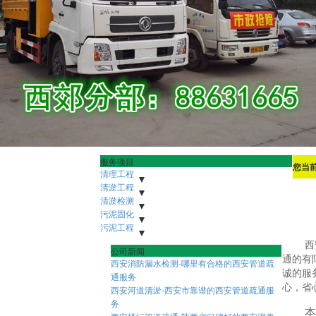
服务项目
您当
清理工程
污水池清理
清淤工程
下水管道清理
沉淀池清理
隔油地清理
河道清淤
清淤检测
雨水清淤
泥浆池清理
人工湖清淤
化粪池清理
市政管道疏通清淤
市政潜水打捞
污泥固化
市政管网机器人检测
污水管道疏通清淤
隧道管道疏通清淤
非开挖修复紫外线光固化
污泥工程
盾构泥浆固化压榨
污水池压榨固化
污泥外运
污泥固华压榨
泥浆脱水
污泥净化压榨
市政淤泥脱水
西
公司新闻
污泥压榨脱水
打桩淤泥压榨
污水池污泥固化
通的有
西安消防漏水检测-哪里有合格的西安管道疏
诚的服
通服务
心，省
西安河道清淤-西安市靠谱的西安管道疏通服
务
本