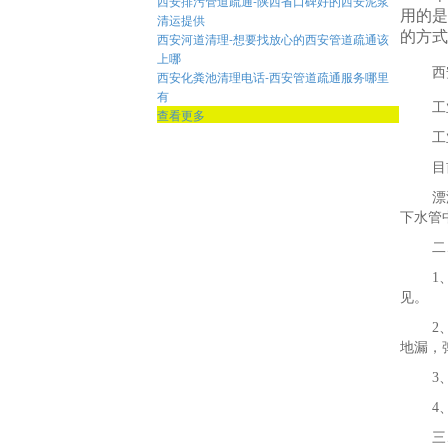
西安排污管道疏通-陕西省口碑好的西安泥浆
用的是
清运提供
的方式
西安河道清理-想要找放心的西安管道疏通该
上哪
西
西安化粪池清理电话-西安管道疏通服务哪里
有
工
查看更多
工
目
漂
下水管
二
1
见。
2
地漏，
3
4
三