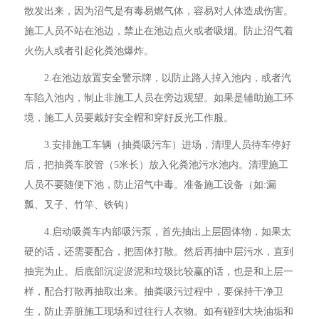
散发出来，因为沼气是有毒易燃气体，容易对人体造成伤害。
施工人员不站在池边，禁止在池边点火或者吸烟。防止沼气着
火伤人或者引起化粪池爆炸。
2.在池边放置安全警示牌，以防止路人掉入池内，或者汽
车陷入池内，制止非施工人员在旁边观望。如果是辅助施工环
境，施工人员要戴好安全帽和穿好反光工作服。
3.安排施工车辆（抽粪吸污车）进场，清理人员待车停好
后，把抽粪车胶管（5米长）放入化粪池污水池内。清理施工
人员不要随便下池，防止沼气中毒。准备施工设备（如:漏
瓢、叉子、竹竿、铁钩）
4.启动吸粪车内部吸污泵，首先抽出上层固体物，如果太
硬的话，还需要配合，把固体打散。然后再抽中层污水，直到
抽完为止。后底部沉淀淤泥和垃圾比较赢的话，也是和上层一
样，配合打散再抽取出来。抽粪吸污过程中，要保持干净卫
生，防止弄脏施工现场和过往行人衣物。如有碰到大块油垢和