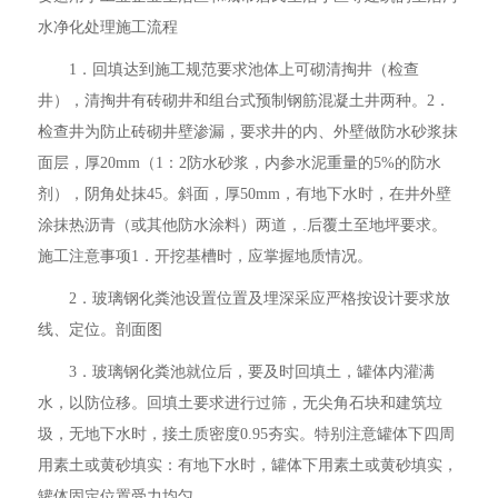
水净化处理施工流程
1．回填达到施工规范要求池体上可砌清掏井（检查
井），清掏井有砖砌井和组台式预制钢筋混凝土井两种。2．
检查井为防止砖砌井壁渗漏，要求井的内、外壁做防水砂浆抹
面层，厚20mm（1：2防水砂浆，内参水泥重量的5%的防水
剂），阴角处抹45。斜面，厚50mm，有地下水时，在井外壁
涂抹热沥青（或其他防水涂料）两道，.后覆土至地坪要求。
施工注意事项1．开挖基槽时，应掌握地质情况。
2．玻璃钢化粪池设置位置及埋深采应严格按设计要求放
线、定位。剖面图
3．玻璃钢化粪池就位后，要及时回填土，罐体内灌满
水，以防位移。回填土要求进行过筛，无尖角石块和建筑垃
圾，无地下水时，接土质密度0.95夯实。特别注意罐体下四周
用素土或黄砂填实：有地下水时，罐体下用素土或黄砂填实，
罐体固定位置受力均匀。