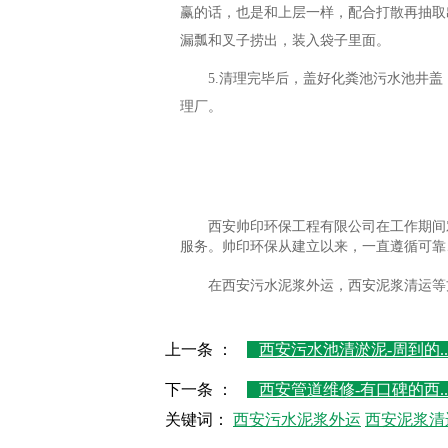
赢的话，也是和上层一样，配合打散再抽取
漏瓢和叉子捞出，装入袋子里面。
5.清理完毕后，盖好化粪池污水池井
理厂。
西安帅印环保工程有限公司在工作期间
服务。帅印环保从建立以来，一直遵循可靠
在西安污水泥浆外运，西安泥浆清运等
上一条 ：
西安污水池清淤泥-周到的..
下一条 ：
西安管道维修-有口碑的西..
关键词：
西安污水泥浆外运
西安泥浆清