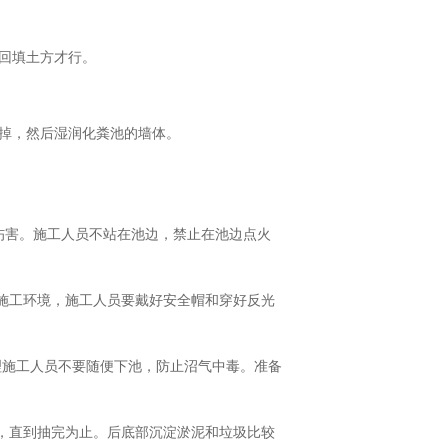
回填土方才行。
掉，然后湿润化粪池的墙体。
成伤害。施工人员不站在池边，禁止在池边点火
施工环境，施工人员要戴好安全帽和穿好反光
理施工人员不要随便下池，防止沼气中毒。准备
，直到抽完为止。后底部沉淀淤泥和垃圾比较