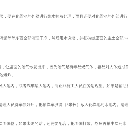
候，要在化粪池的外壁进行防水抹灰处理，而且还要对化粪池的外部进行
污垢等等东西全部清理干净，然后用水浇墙，并把砖缝里面的尘土全部冲
5分钟，让里面的沼气散发出来，因为沼气是有毒易燃气体，容易对人体造
池爆炸。
人掉入池内，或者汽车陷入池内，制止非施工人员在旁边观望。如果是辅助
，清理人员待车停好后，把抽粪车胶管（5米长）放入化粪池污水池内。清
上层固体物，如果太硬的话，还需要配合，把固体打散。然后再抽中层污水