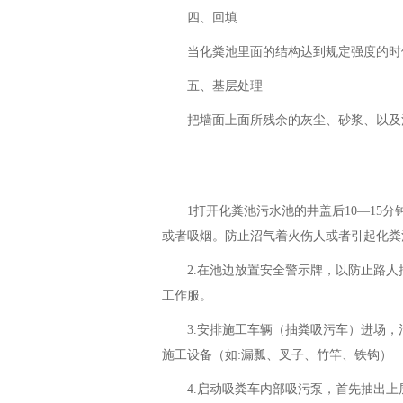
四、回填
当化粪池里面的结构达到规定强度的时
五、基层处理
把墙面上面所残余的灰尘、砂浆、以及
1打开化粪池污水池的井盖后10—1
或者吸烟。防止沼气着火伤人或者引起化粪
2.在池边放置安全警示牌，以防止路
工作服。
3.安排施工车辆（抽粪吸污车）进场
施工设备（如:漏瓢、叉子、竹竿、铁钩）
4.启动吸粪车内部吸污泵，首先抽出