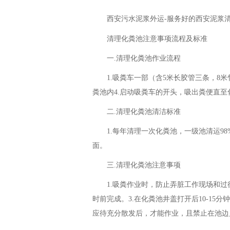
西安污水泥浆外运-服务好的西安泥浆
清理化粪池注意事项流程及标准
一.清理化粪池作业流程
1.吸粪车一部（含5米长胶管三条，8
粪池内4.启动吸粪车的开头，吸出粪便直
二.清理化粪池清洁标准
1.每年清理一次化粪池，一级池清运9
面。
三.清理化粪池注意事项
1.吸粪作业时，防止弄脏工作现场和过
时前完成。3.在化粪池井盖打开后10-1
应待充分散发后，才能作业，且禁止在池边