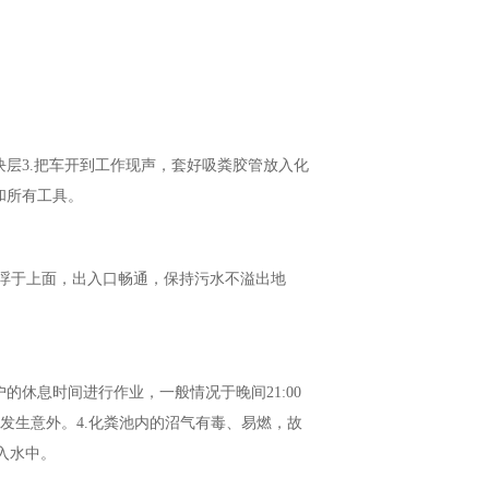
块层3.把车开到工作现声，套好吸粪胶管放入化
和所有工具。
积物浮于上面，出入口畅通，保持污水不溢出地
的休息时间进行作业，一般情况于晚间21:00
中发生意外。4.化粪池内的沼气有毒、易燃，故
入水中。