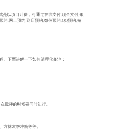
式是以项目计费，可通过在线支付;现金支付;银
网上预约;到店预约;微信预约;QQ预约;短
程。下面讲解一下如何清理化粪池：
，在搅拌的时候要同时进行。
、方抹灰饼冲筋等等。