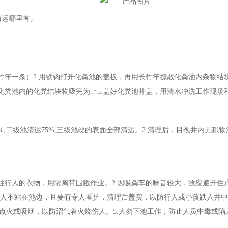
清运哪里有。
米竹竿一条）2.用铁钩打开化粪池的盖板，再用长竹竿搅散化粪池内杂物结
至化粪池内的化粪结块物吸完为止5.盖好化粪池井盖，用清水冲洗工作现场
8%,二级池清运75%,三级池硬的表面全部清运。2.清理后，目视井内无
往行人的衣物，用隔离带围敝作业。2.因吸粪车的噪音较大，故应避开住户
5分钟人不站在池边，且要有专人看护，清理后盖实，以防行人或小孩跌入井
点火或吸烟，以防沼气着火烧伤人。5.人勿下池工作，防止人员中毒或陷