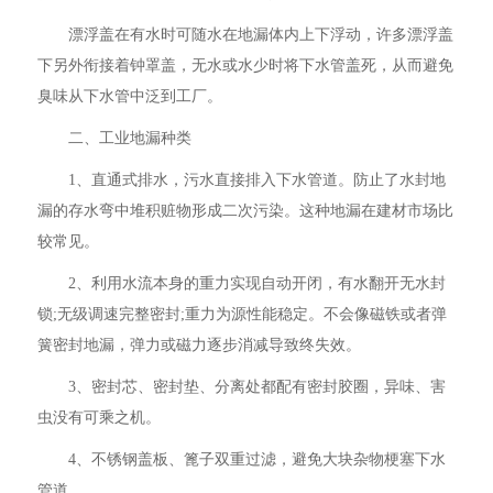
漂浮盖在有水时可随水在地漏体内上下浮动，许多漂浮盖
下另外衔接着钟罩盖，无水或水少时将下水管盖死，从而避免
臭味从下水管中泛到工厂。
二、工业地漏种类
1、直通式排水，污水直接排入下水管道。防止了水封地
漏的存水弯中堆积赃物形成二次污染。这种地漏在建材市场比
较常见。
2、利用水流本身的重力实现自动开闭，有水翻开无水封
锁;无级调速完整密封;重力为源性能稳定。不会像磁铁或者弹
簧密封地漏，弹力或磁力逐步消减导致终失效。
3、密封芯、密封垫、分离处都配有密封胶圈，异味、害
虫没有可乘之机。
4、不锈钢盖板、篦子双重过滤，避免大块杂物梗塞下水
管道。