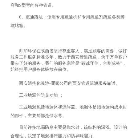
弯和S型弯的各种管道。
6、疏通蹲坑：使用专用疏通机和专用疏通剂疏通各类蹲
坑堵塞。
帅印环保在陕西省坚持尊重客人，满足顾客的需要，做好
服务工作服务标准多年，致力于西安管道疏通，为千万单客户
带去了好的服务，我们的服务宗旨是“致诚守信，合则成林”，
始终把用户服务体验放在前位。
西安清掏化粪池-哪家公司的西安管道疏通服务靠谱。
工业地漏的防臭功能 ：
工业地漏包括地漏体和漂浮盖。地漏体是指地漏构成水封
的部件，主要局部是储水弯。
目前许多地漏防臭主要是靠水封，该结构的深浅、设计的
合理性，决定了地漏排污能力和防异味能力。