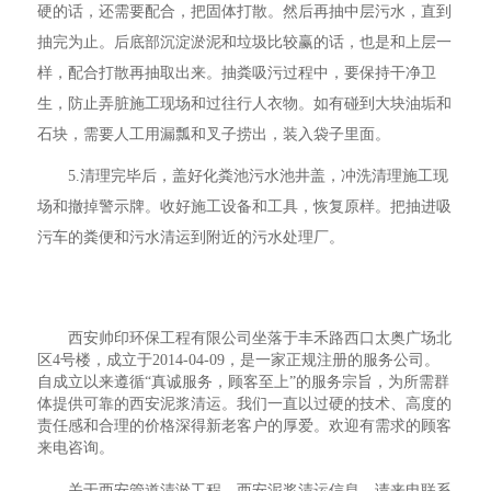
硬的话，还需要配合，把固体打散。然后再抽中层污水，直到
抽完为止。后底部沉淀淤泥和垃圾比较赢的话，也是和上层一
样，配合打散再抽取出来。抽粪吸污过程中，要保持干净卫
生，防止弄脏施工现场和过往行人衣物。如有碰到大块油垢和
石块，需要人工用漏瓢和叉子捞出，装入袋子里面。
5.清理完毕后，盖好化粪池污水池井盖，冲洗清理施工现
场和撤掉警示牌。收好施工设备和工具，恢复原样。把抽进吸
污车的粪便和污水清运到附近的污水处理厂。
西安帅印环保工程有限公司坐落于丰禾路西口太奥广场北
区4号楼，成立于2014-04-09，是一家正规注册的服务公司。
自成立以来遵循“真诚服务，顾客至上”的服务宗旨，为所需群
体提供可靠的西安泥浆清运。我们一直以过硬的技术、高度的
责任感和合理的价格深得新老客户的厚爱。欢迎有需求的顾客
来电咨询。
关于西安管道清淤工程，西安泥浆清运信息，请来电联系