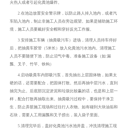
火伤人或者引起化粪池爆炸。
2.在池边放置安全警示牌，以防止路人掉入池内，或者汽
车陷入池内，制止非施工人员在旁边观望。如果是辅助施工环
境，施工人员要戴好安全帽和穿好反光工作服。
3.安排施工车辆（抽粪吸污车）进场，清理人员待车停好
后，把抽粪车胶管（5米长）放入化粪池污水池内。清理施工
人员不要随便下池，防止沼气中毒。准备施工设备（如:漏
瓢、叉子、竹竿、铁钩）
4.启动吸粪车内部吸污泵，首先抽出上层固体物，如果太
硬的话，还需要配合，把固体打散。然后再抽中层污水，直到
抽完为止。后底部沉淀淤泥和垃圾比较赢的话，也是和上层一
样，配合打散再抽取出来。抽粪吸污过程中，要保持干净卫
生，防止弄脏施工现场和过往行人衣物。如有碰到大块油垢和
石块，需要人工用漏瓢和叉子捞出，装入袋子里面。
5.清理完毕后，盖好化粪池污水池井盖，冲洗清理施工现