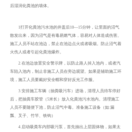
后湿润化粪池的墙体。
1打开化粪池污水池的井盖后10—15分钟，让里面的沼气
散发出来，因为沼气是有毒易燃气体，容易对人体造成伤害。
施工人员不站在池边，禁止在池边点火或者吸烟。防止沼气着
火伤人或者引起化粪池爆炸。
2.在池边放置安全警示牌，以防止路人掉入池内，或者汽
车陷入池内，制止非施工人员在旁边观望。如果是辅助施工环
境，施工人员要戴好安全帽和穿好反光工作服。
3.安排施工车辆（抽粪吸污车）进场，清理人员待车停好
后，把抽粪车胶管（5米长）放入化粪池污水池内。清理施工
人员不要随便下池，防止沼气中毒。准备施工设备（如:漏
瓢、叉子、竹竿、铁钩）
4.启动吸粪车内部吸污泵，首先抽出上层固体物，如果太