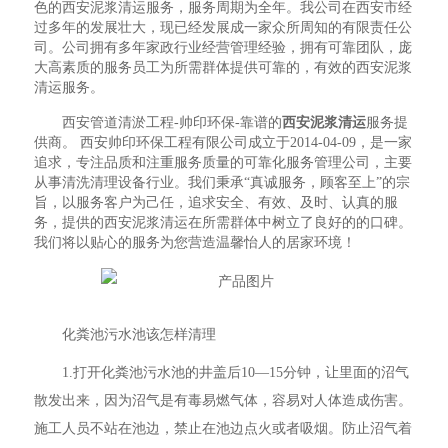
色的西安泥浆清运服务，服务周期为全年。我公司在西安市经
过多年的发展壮大，现已经发展成一家众所周知的有限责任公
司。公司拥有多年家政行业经营管理经验，拥有可靠团队，庞
大高素质的服务员工为所需群体提供可靠的，有效的西安泥浆
清运服务。
西安管道清淤工程-帅印环保-靠谱的
西安泥浆清运
服务提
供商。 西安帅印环保工程有限公司成立于2014-04-09，是一家
追求，专注品质和注重服务质量的可靠化服务管理公司，主要
从事清洗清理设备行业。我们秉承“真诚服务，顾客至上”的宗
旨，以服务客户为己任，追求安全、有效、及时、认真的服
务，提供的西安泥浆清运在所需群体中树立了良好的的口碑。
我们将以贴心的服务为您营造温馨怡人的居家环境！
化粪池污水池该怎样清理
1.打开化粪池污水池的井盖后10—15分钟，让里面的沼气
散发出来，因为沼气是有毒易燃气体，容易对人体造成伤害。
施工人员不站在池边，禁止在池边点火或者吸烟。防止沼气着