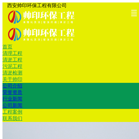
西安帅印环保工程有限公司
首页
首页
清理工
清淤工
污泥工
清淤检
关于帅
工程案
联系我
清理工程
清淤工程
程
程
程
测
印
例
们
污泥工程
清淤检测
关于帅印
公司介绍
荣誉资质
行业新闻
公司新闻
工程案例
联系我们