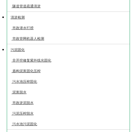
隧道管道疏通清淤
清淤检测
市政潜水打捞
市政管网机器人检测
污泥固化
非开挖修复紫外线光固化
盾构泥浆固化压榨
污水池压榨固化
泥浆脱水
市政淤泥脱水
污泥压榨脱水
污水池污泥固化