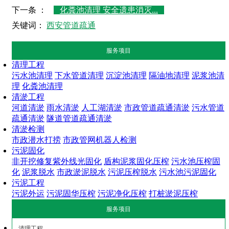
下一条 ：
化粪池清理 安全遗患消灭...
关键词：
西安管道疏通
服务项目
清理工程
污水池清理
下水管道清理
沉淀池清理
隔油地清理
泥浆池清
理
化粪池清理
清淤工程
河道清淤
雨水清淤
人工湖清淤
市政管道疏通清淤
污水管道
疏通清淤
隧道管道疏通清淤
清淤检测
市政潜水打捞
市政管网机器人检测
污泥固化
非开挖修复紫外线光固化
盾构泥浆固化压榨
污水池压榨固
化
泥浆脱水
市政淤泥脱水
污泥压榨脱水
污水池污泥固化
污泥工程
污泥外运
污泥固华压榨
污泥净化压榨
打桩淤泥压榨
服务项目
清理工程